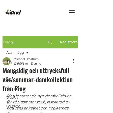
Registrera
Inlägg
Alla inlägg
Michael Broström
Alla inlägg
17 feb.
2 min läsning
Mångsidig och uttrycksfull
Kittad testar
vår/sommar-damkollektion
Drivers
från Ping
Järnklubbor
Ping lanserar sin nya damkollektion 
Wedgar
för vår/sommar 2026, inspirerad av 
Golfskor
naturens enkelhet och tropikernas 