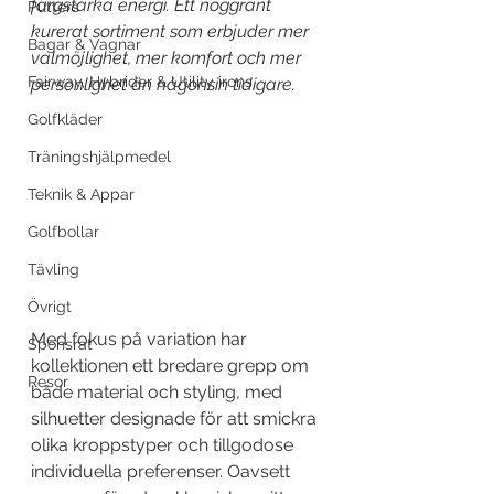
färgstarka energi. Ett noggrant 
Putters
kurerat sortiment som erbjuder mer 
Bagar & Vagnar
valmöjlighet, mer komfort och mer 
Fairway, Hybrider & Utility irons
personlighet än någonsin tidigare.
Golfkläder
Träningshjälpmedel
Teknik & Appar
Golfbollar
Tävling
Övrigt
Med fokus på variation har 
Sponsrat
kollektionen ett bredare grepp om 
Resor
både material och styling, med 
silhuetter designade för att smickra 
olika kroppstyper och tillgodose 
individuella preferenser. Oavsett 