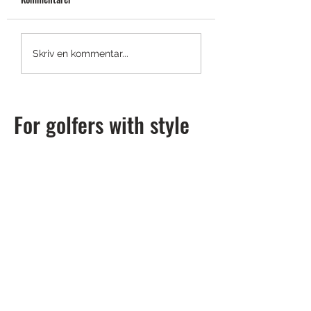
Shotscope LM1: en launch
Titleist smyglansera
Skriv en kommentar...
monitor du har råd med
GTS-drivers
For golfers with style