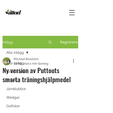
Registrera
Inlägg
Alla inlägg
Michael Broström
Alla inlägg
24 feb. 2021
1 min läsning
Ny version av Puttouts
Kittad testar
smarta träningshjälpmedel
Drivers
Järnklubbor
Wedgar
Golfskor