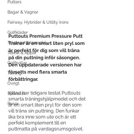
Putters
Bagar & Vagnar
Fairway, Hybrider & Utility irons
Golfkläder
Puttouts Premium Pressure Putt 
Träningshjälpmedel
Trainer är en smart liten pryl som 
är perfekt för dig som vill träna 
Teknik & Appar
på din puttning inför säsongen. 
Golfbollar
Den uppdaterade versionen har 
försetts med flera smarta 
Tävling
förbättringar.
Övrigt
Kittad har tidigare testat Puttouts 
Sponsrat
smarta träningshjälpmedel och det 
Resor
är en smart liten pryl för den som 
vill träna sin puttning. Den funkar 
lika bra inne som ute och är ett 
perfekt komplement till en 
puttmatta på vardagsrumsgolvet.