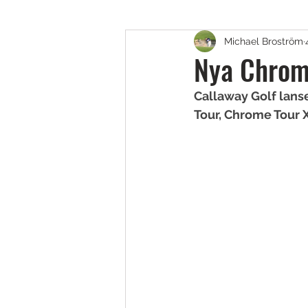
Michael Broström
Golfskor
Putters
B
Nya Chrome
Callaway Golf lans
Fairway, Hybrider & Utility 
Tour, Chrome Tour 
Teknik & Appar
Golfbol
Resor