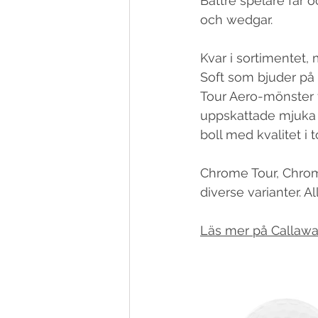
Bättre spelare får 
och wedgar.
Kvar i sortimentet,
Soft som bjuder på
Tour Aero-mönster f
uppskattade mjuka k
boll med kvalitet i 
Chrome Tour, Chrome
diverse varianter. A
Läs mer på Callawa