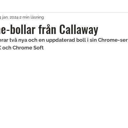
4 jan. 2024
2 min läsning
agar & Vagnar
-bollar från Callaway
erar två nya och en uppdaterad boll i sin Chrome-ser
irons
Golfkläder
Träningshjälpmedel
X och Chrome Soft
lar
Tävling
Övrigt
Sponsrat