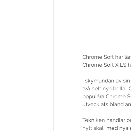
Chrome Soft har län
Chrome Soft X LS ha
I skymundan av sin
två helt nya bolla
populära Chrome Soft
utvecklats bland an
Tekniken handlar o
nytt skal
  med nya 