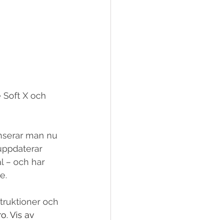
 Soft X och 
nserar man nu 
uppdaterar 
l – och har 
e.
truktioner och 
. Vis av 