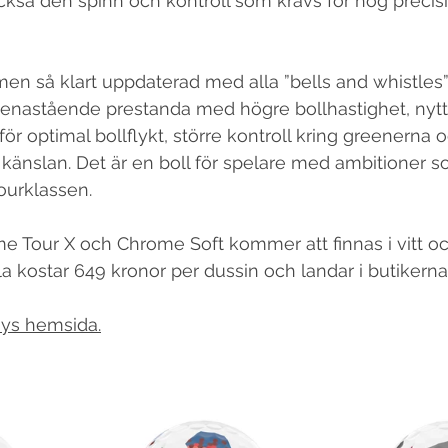
också den spinn och kontroll som krävs för hög precis
 men så klart uppdaterad med alla ”bells and whistles
 enastående prestanda med högre bollhastighet, nyt
ör optimal bollflykt, större kontroll kring greenerna 
änslan. Det är en boll för spelare med ambitioner so
tourklassen.
 Tour X och Chrome Soft kommer att finnas i vitt oc
lla kostar 649 kronor per dussin och landar i butikerna 
ys hemsida.