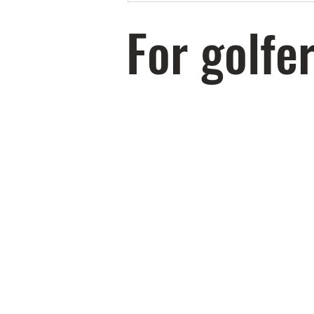
längd, större kontroll och mjukare
For golfer
känsla