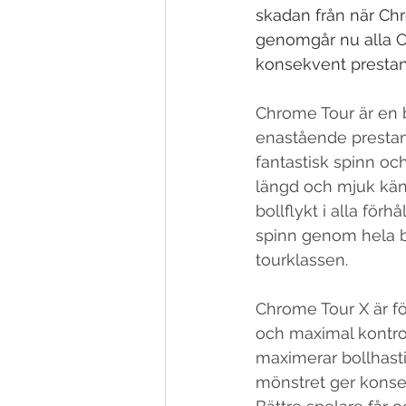
skadan från när Chr
genomgår nu alla Ca
konsekvent prestan
Chrome Tour är en b
enastående prestan
fantastisk spinn oc
längd och mjuk käns
bollflykt i alla fö
spinn genom hela b
tourklassen.
Chrome Tour X är fö
och maximal kontrol
maximerar bollhast
mönstret ger konsek