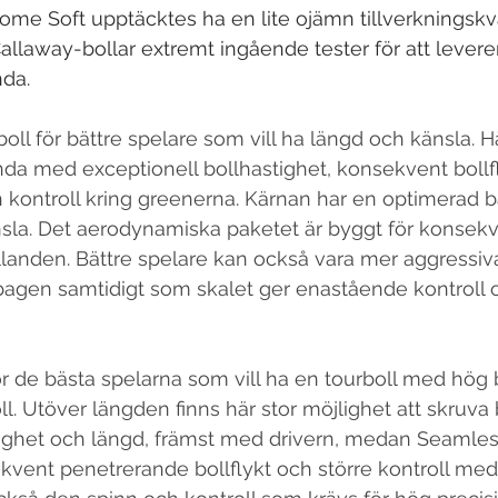
ome Soft upptäcktes ha en lite ojämn tillverkningskva
llaway-bollar extremt ingående tester för att levere
da.
oll för bättre spelare som vill ha längd och känsla. H
da med exceptionell bollhastighet, konsekvent bollf
h kontroll kring greenerna. Kärnan har en optimerad 
la. Det aerodynamiska paketet är byggt för konsekve
rhållanden. Bättre spelare kan också vara mer aggress
agen samtidigt som skalet ger enastående kontroll o
r de bästa spelarna som vill ha en tourboll med hög 
l. Utöver längden finns här stor möjlighet att skruva 
ighet och längd, främst med drivern, medan Seamles
vent penetrerande bollflykt och större kontroll med 