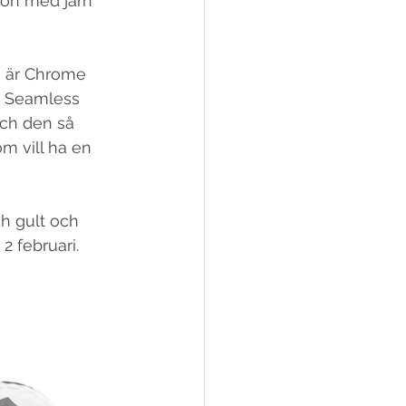
ion med järn 
” är Chrome 
t Seamless 
och den så 
m vill ha en 
h gult och 
2 februari.