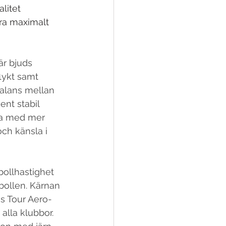
litet 
ra maximalt 
är bjuds 
lykt samt 
balans mellan 
nt stabil 
iva med mer 
ch känsla i 
bollhastighet 
bollen. Kärnan 
s Tour Aero-
alla klubbor. 