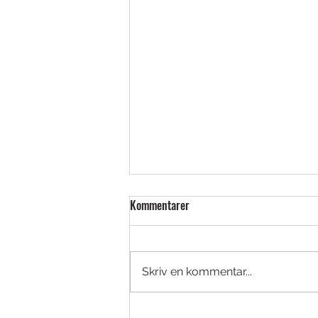
Kommentarer
Skriv en kommentar...
Ny Titleist AVX-boll – med mer