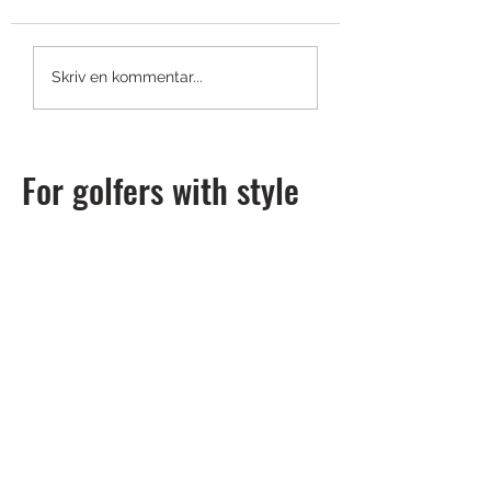
Shotscope LM1: en launch
Titleist smyglansera
Skriv en kommentar...
monitor du har råd med
GTS-drivers
For golfers with style