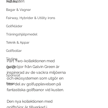
vid kusten.
Putters
Bagar & Vagnar
Fairway, Hybrider & Utility irons
Golfkläder
Träningshjälpmedel
Teknik & Appar
Golfbollar
Tävling
Part Two-kollektionen med 
golftröjor från Galvin Green är 
Övrigt
inspirerad av de vackra miljöerna 
Sponsrat
och ekosystemen som utgör en 
Resor
stor del av golfupplevelsen på 
fantastiska golfbanor vid kusten.
Den nya kollektionen med 
golftröjor är tillverkad i 