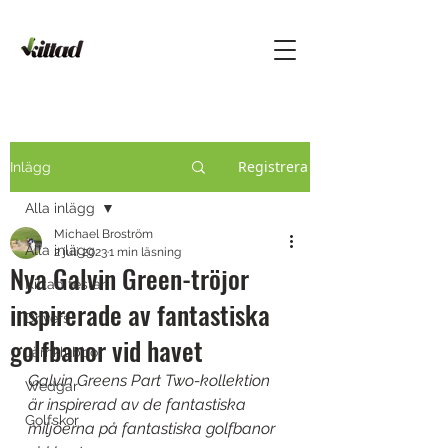
Registrera
Inlägg
Alla inlägg
Michael Broström
Alla inlägg
2 juli 2023
1 min läsning
Nya Galvin Green-tröjor
Kittad testar
inspirerade av fantastiska
Drivers
golfbanor vid havet
Järnklubbor
Galvin Greens Part Two-kollektion 
Wedgar
är inspirerad av de fantastiska 
Golfskor
miljöerna på fantastiska golfbanor 