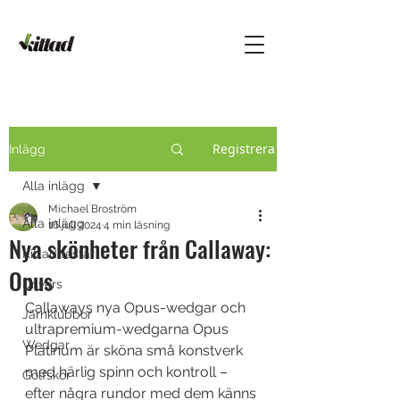
Registrera
Inlägg
Alla inlägg
Michael Broström
Alla inlägg
16 juli 2024
4 min läsning
Nya skönheter från Callaway:
Kittad testar
Opus
Drivers
Callaways nya Opus-wedgar och 
Järnklubbor
ultrapremium-wedgarna Opus 
Wedgar
Platinum är sköna små konstverk 
med härlig spinn och kontroll – 
Golfskor
efter några rundor med dem känns 