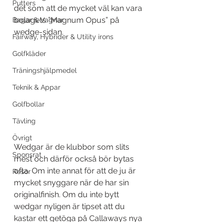
Putters
det som att de mycket väl kan vara 
bolagets ”Magnum Opus” på 
Bagar & Vagnar
wedge-sidan.
Fairway, Hybrider & Utility irons
Golfkläder
Träningshjälpmedel
Teknik & Appar
Golfbollar
Tävling
Övrigt
Wedgar är de klubbor som slits 
Sponsrat
mest och därför också bör bytas 
ofta. Om inte annat för att de ju är 
Resor
mycket snyggare när de har sin 
originalfinish. Om du inte bytt 
wedgar nyligen är tipset att du 
kastar ett getöga på Callaways nya 