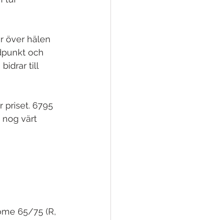
r över hälen 
dpunkt och 
idrar till 
 priset. 6795 
 nog värt 
rome 65/75 (R, 