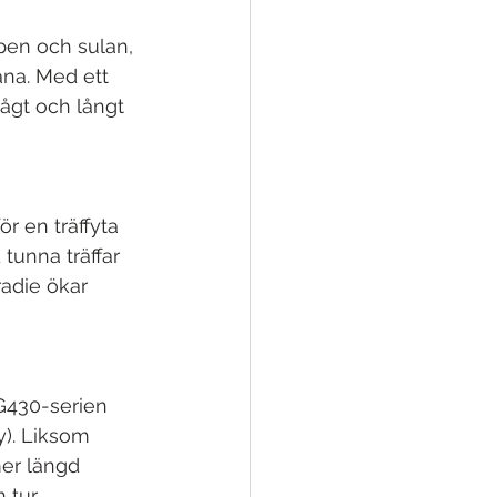
ppen och sulan, 
ana. Med ett 
ågt och långt 
r en träffyta 
 tunna träffar 
radie ökar 
G430-serien 
y). Liksom 
er längd 
 tur 