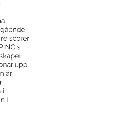
.
na 
tgående 
re scorer 
PING:s 
skaper 
pnar upp 
n är 
r 
i 
n i 