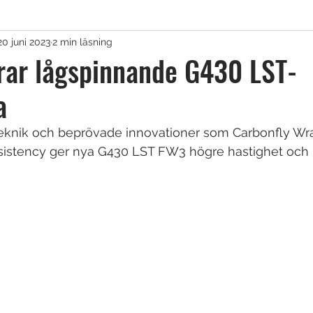
20 juni 2023
2 min läsning
agar & Vagnar
rar lågspinnande G430 LST-
a
irons
Golfkläder
Träningshjälpmedel
eknik och beprövade innovationer som Carbonfly Wra
istency ger nya G430 LST FW3 högre hastighet och l
lar
Tävling
Övrigt
Sponsrat