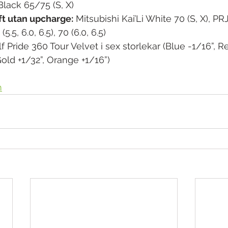
 Black 65/75 (S, X)
t utan upcharge:
 Mitsubishi Kai’Li White 70 (S, X), 
5, 6.0, 6.5), 70 (6.0, 6.5)
lf Pride 360 Tour Velvet i sex storlekar (Blue -1/16”, R
Gold +1/32”, Orange +1/16”)
m