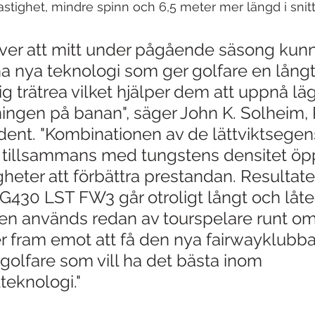
astighet, mindre spinn och 6,5 meter mer längd i snitt
 över att mitt under pågående säsong kun
a nya teknologi som ger golfare en lång
 trätrea vilket hjälper dem att uppnå läg
ingen på banan", säger John K. Solheim, 
dent. "Kombinationen av de lättviktsegen
r tillsammans med tungstens densitet öp
eter att förbättra prestandan. Resultate
G430 LST FW3 går otroligt långt och låte
Den används redan av tourspelare runt om 
er fram emot att få den nya fairwayklubba
olfare som vill ha det bästa inom 
teknologi."