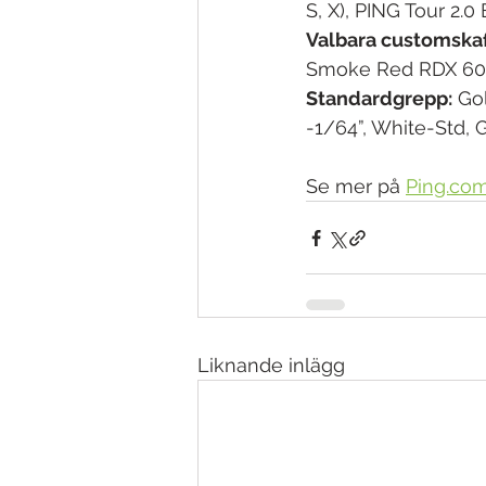
S, X), PING Tour 2.0
Valbara customskaf
Smoke Red RDX 60 (5.
Standardgrepp:
 Go
-1/64”, White-Std, 
Se mer på 
Ping.co
Liknande inlägg