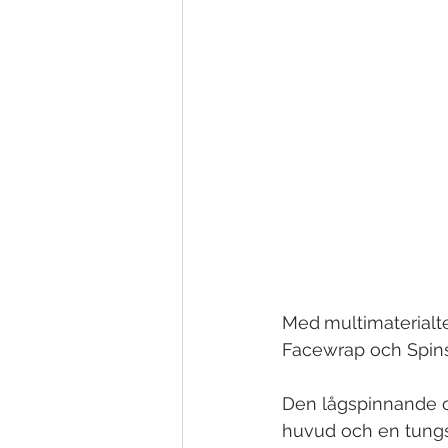
Med
multimaterialt
Facewrap och Spins
Den lågspinnande oc
huvud och en tungs