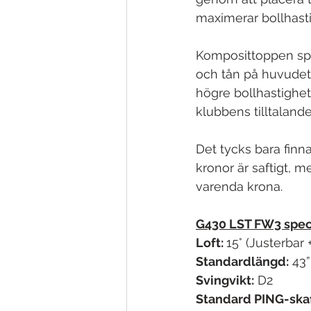
maximerar bollhasti
Komposittoppen spar
och tån på huvudet
högre bollhastighet.
klubbens tilltalande
Det tycks bara finn
kronor är saftigt, 
varenda krona.
G430 LST FW3 speci
Loft: 
15° (Justerbar +
Standardlängd:
 43”
Svingvikt:
 D2 
Standard PING-skaf