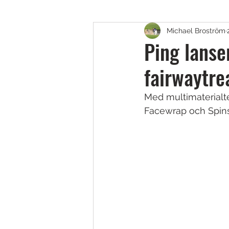
Michael Broström
Golfskor
Putters
B
Ping lanse
fairwaytre
Fairway, Hybrider & Utility 
Med multimaterialt
Facewrap och Spins
Teknik & Appar
Golfbol
Resor