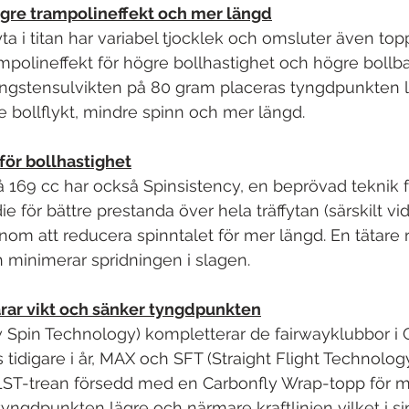
gre trampolineffekt och mer längd
yta i titan har variabel tjocklek och omsluter även to
ampolineffekt för högre bollhastighet och högre bollb
ungstensulvikten på 80 gram placeras tyngdpunkten l
re bollflykt, mindre spinn och mer längd.
för bollhastighet
 169 cc har också Spinsistency, en beprövad teknik fö
e för bättre prestanda över hela träffytan (särskilt vid
enom att reducera spinntalet för mer längd. En tätare 
 minimerar spridningen i slagen.
rar vikt och sänker tyngdpunkten
Spin Technology) kompletterar de fairwayklubbor i 
tidigare i år, MAX och SFT (Straight Flight Technolog
LST-trean försedd med en Carbonfly Wrap-topp för m
yngdpunkten lägre och närmare kraftlinjen vilket i sin