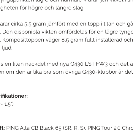
gheten för högre och längre slag. 
ar cirka 5,5 gram jämfört med en topp i titan och gå
. Den disponibla vikten omfördelas för en lägre tyng
 Komposittoppen väger 8,5 gram fullt installerad och b
 ljud.
as en liten nackdel med nya G430 LST FW3 och det är
men om den är lika bra som övriga G430-klubbor är det
fikationer:
- 1.5°)
t:
 PING Alta CB Black 65 (SR, R, S), PING Tour 2.0 Ch