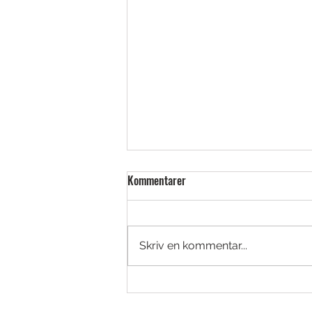
Kommentarer
Skriv en kommentar...
Golfjoy Spica 3 – Launch monitor i
tourklass