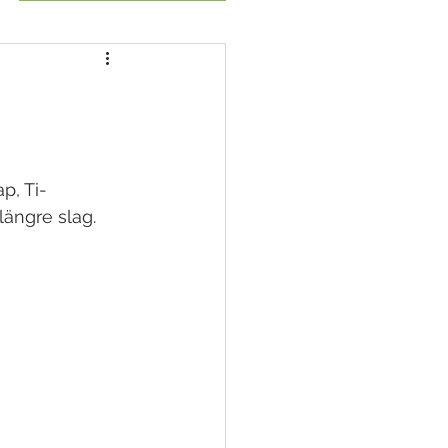
p, Ti-
ängre slag.