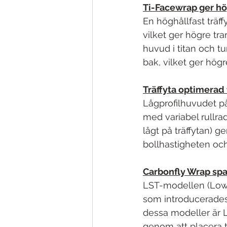
Ti-Facewrap ger hö
En höghållfast träff
vilket ger högre tr
huvud i titan och t
bak, vilket ger hög
Träffyta optimerad 
Lågprofilhuvudet på
med variabel rullradi
lågt på träffytan) g
bollhastigheten och
Carbonfly Wrap spa
LST-modellen (Low 
som introducerades 
dessa modeller är 
genom att placera t