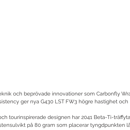
eknik och beprövade innovationer som Carbonfly Wra
istency ger nya G430 LST FW3 högre hastighet och l
h tourinspirerade designen har 2041 Beta-Ti-träffyta,
tensulvikt på 80 gram som placerar tyngdpunkten lå