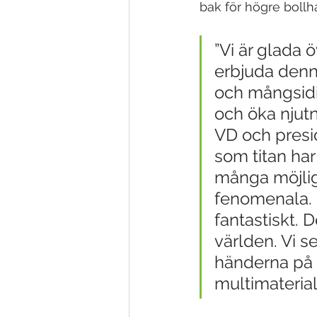
bak för högre bollh
”Vi är glada
erbjuda denn
och mångsidig
och öka njutn
VD och presi
som titan ha
många möjligh
fenomenala. 
fantastiskt. 
världen. Vi s
händerna på g
multimaterial