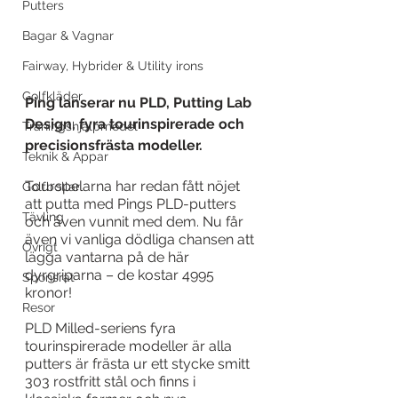
Putters
Bagar & Vagnar
Fairway, Hybrider & Utility irons
Golfkläder
Ping lanserar nu PLD, Putting Lab 
Design, fyra tourinspirerade och 
Träningshjälpmedel
precisionsfrästa modeller.
Teknik & Appar
Tourspelarna har redan fått nöjet 
Golfbollar
att putta med Pings PLD-putters 
Tävling
och även vunnit med dem. Nu får 
även vi vanliga dödliga chansen att 
Övrigt
lägga vantarna på de här 
dyrgriparna – de kostar 4995 
Sponsrat
kronor!
Resor
PLD Milled-seriens fyra 
tourinspirerade modeller är alla 
putters är frästa ur ett stycke smitt 
303 rostfritt stål och finns i 