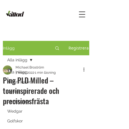
Registrera
Inlägg
Alla inlägg
Michael Broström
Alla inlägg
7 mars 2022
1 min läsning
Ping PLD Milled –
Kittad testar
tourinspirerade och
Drivers
precisionsfrästa
Järnklubbor
Wedgar
Golfskor