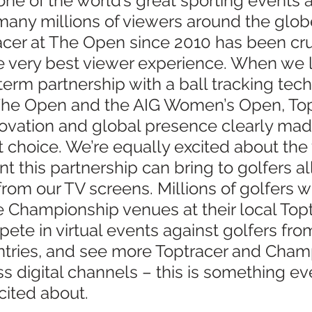
ne of the world’s great sporting events a
any millions of viewers around the glob
cer at The Open since 2010 has been cruc
he very best viewer experience. When we 
term partnership with a ball tracking tec
 The Open and the AIG Women’s Open, Top
novation and global presence clearly ma
 choice. We’re equally excited about the
 this partnership can bring to golfers all
rom our TV screens. Millions of golfers wi
e Championship venues at their local Topt
te in virtual events against golfers fro
untries, and see more Toptracer and Cham
s digital channels – this is something eve
ited about. 