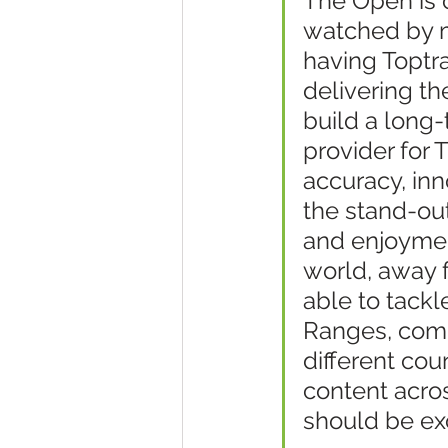
The Open is o
watched by m
having Toptra
delivering t
build a long-
provider for
accuracy, in
the stand-out
and enjoyment
world, away f
able to tackl
Ranges, compe
different co
content acros
should be exc