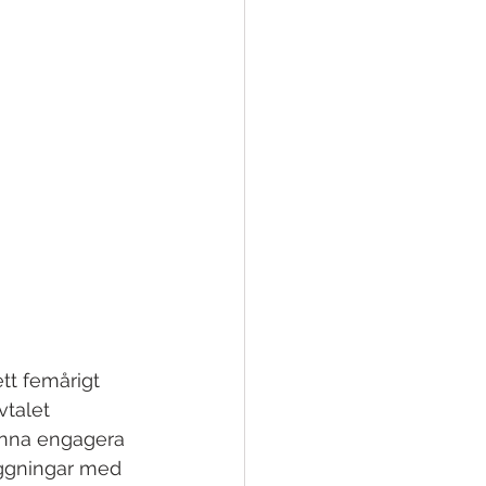
tt femårigt 
talet 
unna engagera 
äggningar med 