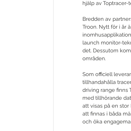
hjälp av Toptracer-t
Bredden av partners
Troon. Nytt för i år
inomhusapplikation
launch monitor-tekn
det. Dessutom komm
områden.
Som officiell levera
tillhandahålla tra
driving range finns
med tillhörande dat
att visas på en sto
att finnas i båda mä
och öka engagemang