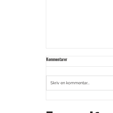
Kommentarer
Skriv en kommentar...
Golfjoy Spica 3 – Launch monitor i
tourklass