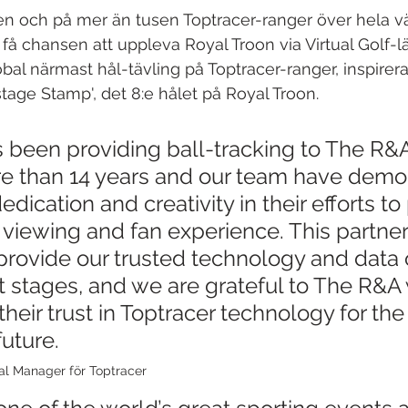
en och på mer än tusen Toptracer-ranger över hela v
få chansen att uppleva Royal Troon via Virtual Golf-l
obal närmast hål-tävling på Toptracer-ranger, inspirer
age Stamp', det 8:e hålet på Royal Troon.
 been providing ball-tracking to The R&A
e than 14 years and our team have demo
dication and creativity in their efforts to
 viewing and fan experience. This partner
provide our trusted technology and data 
t stages, and we are grateful to The R&A
heir trust in Toptracer technology for the
uture. 
ral Manager för Toptracer