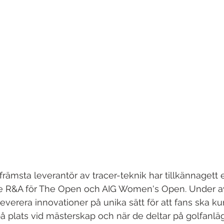
främsta leverantör av tracer-teknik har tillkännagett e
 R&A för The Open och AIG Women's Open. Under av
verera innovationer på unika sätt för att fans ska k
på plats vid mästerskap och när de deltar på golfanl