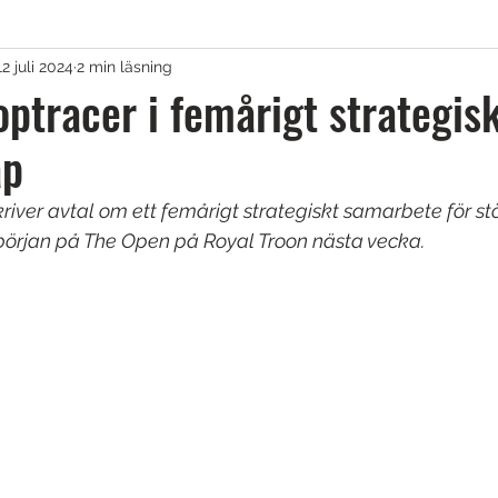
12 juli 2024
2 min läsning
agar & Vagnar
ptracer i femårigt strategis
ap
irons
Golfkläder
Träningshjälpmedel
river avtal om ett femårigt strategiskt samarbete för stö
rjan på The Open på Royal Troon nästa vecka.
lar
Tävling
Övrigt
Sponsrat