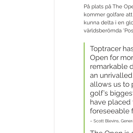
På plats på The Op
kommer golfare att 
kunna delta i en gl
världsberömda 'Post
Toptracer has
Open for mor
remarkable de
an unrivalled
allows us to 
golf’s bigges
have placed t
foreseeable f
– Scott Blevins, Gene