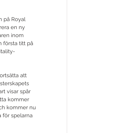
n på Royal 
rera en ny 
aren inom 
örsta titt på 
ality-
rtsätta att 
sterskapets 
t visar spår 
etta kommer 
 och kommer nu 
 för spelarna 