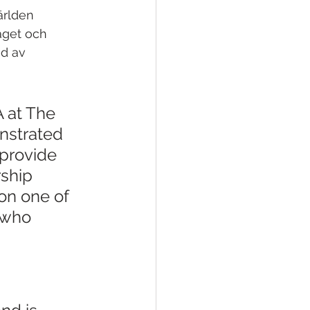
ärlden 
äget och 
ad av 
 at The 
nstrated 
 provide 
ship 
on one of 
 who 
 