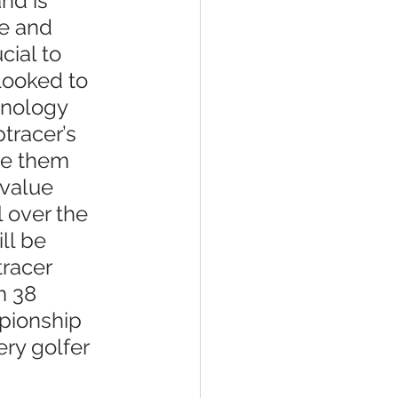
nd is 
e and 
ial to 
looked to 
hnology 
tracer’s 
de them 
 value 
 over the 
ll be 
racer 
m 38 
pionship 
ry golfer 