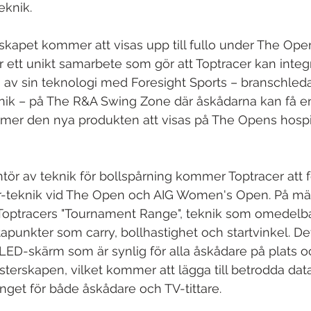
eknik.
kapet kommer att visas upp till fullo under The Ope
 är ett unikt samarbete som gör att Toptracer kan integ
 av sin teknologi med Foresight Sports – branschled
ik – på The R&A Swing Zone där åskådarna kan få en f
er den nya produkten att visas på The Opens hospit
ntör av teknik för bollspårning kommer Toptracer att fo
cer-teknik vid The Open och AIG Women's Open. På mä
 Toptracers "Tournament Range", teknik som omedelbar
apunkter som carry, bollhastighet och startvinkel. D
r LED-skärm som är synlig för alla åskådare på plats
sterskapen, vilket kommer att lägga till betrodda data
et för både åskådare och TV-tittare.