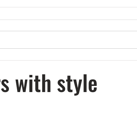
Fräck smartwatch-colab:
[Test
TaylorMade x Garmin Approach
svingh
s with style
S70