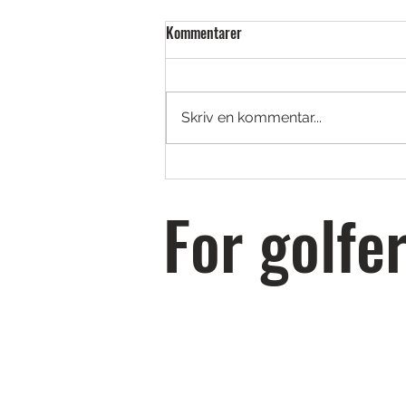
Kommentarer
Skriv en kommentar...
Wilsons supersmarta Fit AI-
verktyg hjälper dig att hitta rätt
For golfer
klubbor och specifikationer