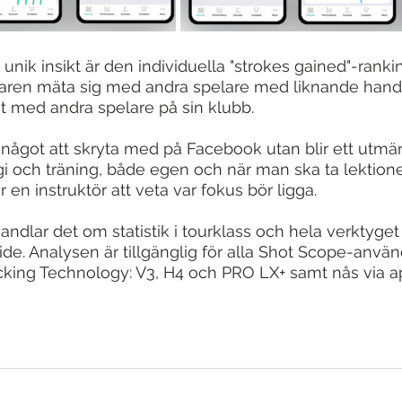
 unik insikt är den individuella "strokes gained"-ranki
aren mäta sig med andra spelare med liknande hand
et med andra spelare på sin klubb.
a något att skryta med på Facebook utan blir ett utmä
egi och träning, både egen och när man ska ta lektion
ör en instruktör att veta var fokus bör ligga.
andlar det om statistik i tourklass och hela verktyget
de. Analysen är tillgänglig för alla Shot Scope-anvä
cking Technology: V3, H4 och PRO LX+ samt nås via a