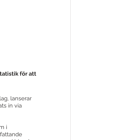
tistik för att 
ag, lanserar 
s in via 
m i 
mfattande 