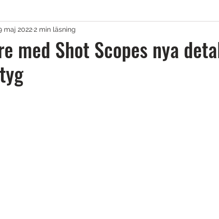
9 maj 2022
2 min läsning
agar & Vagnar
re med Shot Scopes nya deta
tyg
irons
Golfkläder
Träningshjälpmedel
lar
Tävling
Övrigt
Sponsrat