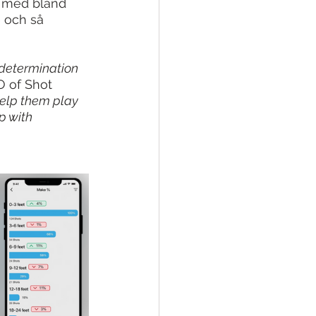
l med bland 
 och så 
 determination 
 of Shot 
help them play 
p with 