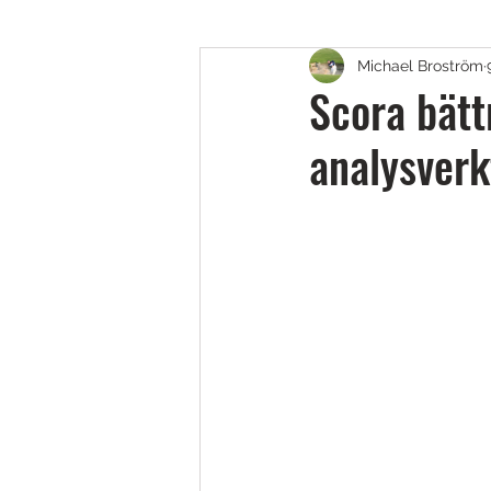
Michael Broström
Golfskor
Putters
B
Scora bätt
analysverk
Fairway, Hybrider & Utility 
Teknik & Appar
Golfbol
Resor