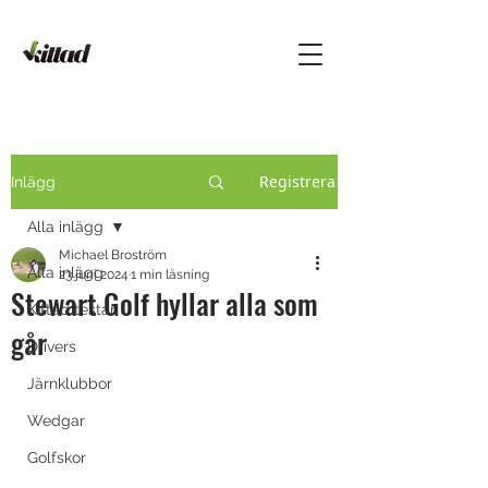
Registrera
Inlägg
Alla inlägg
Michael Broström
Alla inlägg
23 juni 2024
1 min läsning
Stewart Golf hyllar alla som
Kittad testar
går
Drivers
Järnklubbor
Wedgar
Golfskor