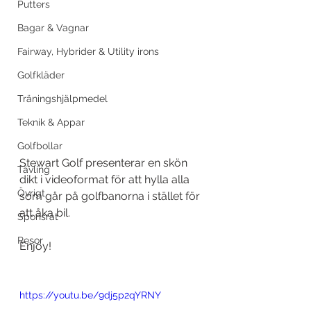
Putters
Bagar & Vagnar
Fairway, Hybrider & Utility irons
Golfkläder
Träningshjälpmedel
Teknik & Appar
Golfbollar
Stewart Golf presenterar en skön 
Tävling
dikt i videoformat för att hylla alla 
Övrigt
som går på golfbanorna i stället för 
att åka bil. 
Sponsrat
Resor
Enjoy!
https://youtu.be/9dj5p2qYRNY