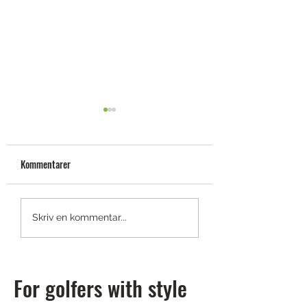
Kommentarer
Shotscope LM1: en launch
Titleist smyglansera
Skriv en kommentar...
monitor du har råd med
GTS-drivers
For golfers with style