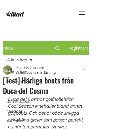
Registrera
Inlägg
Alla inlägg
Michael Broström
Alla inlägg
19 nov. 2023
2 min läsning
[Test] Härliga boots från
Kittad testar
Duca del Cosma
Drivers
Duca del Cosmas golfkollektion 
Järnklubbor
Cool Season innehåller bland annat 
Wedgar
golfboots. Och det är både snygga 
och sköna grejer som passar perfekt 
Golfskor
nu när temperaturen sjunker. 