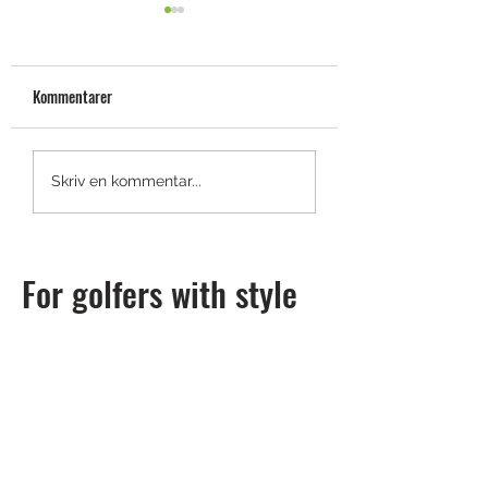
Kommentarer
Footjoy tar spelet till nästa
Nya Footjoy Hyperfl
Skriv en kommentar...
nivå med HYPR
Hyperflex Carbon – 
hyperkraft?
For golfers with style