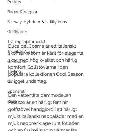
Putters
Bagar & Vagnar
Fairway, Hybrider & Utility irons
Golfkläder
Träningshjälpmedel
Duca del Cosma är ett italienskt 
Teknik & Appar
skomärke som är känt för eleganta 
skor med hög kvalitet och härlig 
Golfbollar
komfort. Golfstövlarna i den 
Tävling
populära kollektionen Cool Season 
är inget undantag. 
Övrigt
Sponsrat
Den vattentäta dammodellen 
Resor
Palazzo är en härligt feminin 
golfstövel handgjord i ett härligt 
mjukt italienskt nappaläder med en 
mjuk neoprenkrage runt fotleden 
och en fuskpäls som värmer lite 