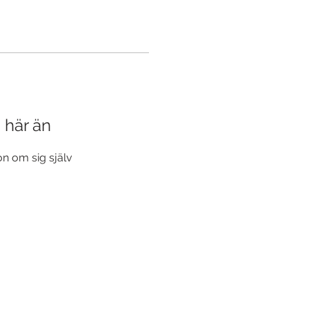
a här än
n om sig själv