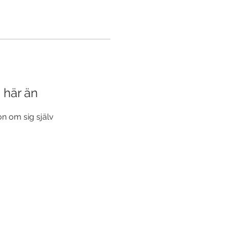
a här än
n om sig själv