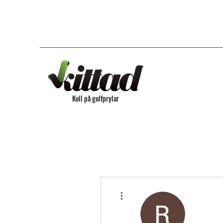
Koll på golfprylar
Fler åtgärder