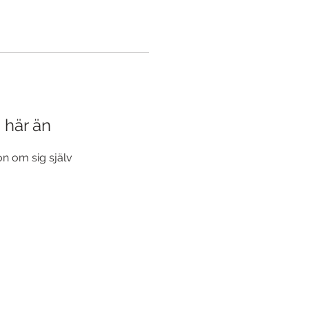
a här än
n om sig själv