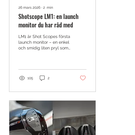
26 mars 2026
∙
2
min
Shotscope LM1: en launch
monitor du har råd med
LM1 är Shot Scopes första
launch monitor – en enkel
och smidig liten pryl som
ger dig slagdata utan att
du behöver belåna huset.
Shot Scope, välkända för
sina GPS-klockor,
laseravståndsmätare och
105
2
shot tracking‑system,
presenterar nu sin första
launch monitor. LM1 är
framtagen för att enkelt
och smidigt ge dig
tillförlitliga slagdata i ett
kompakt format. LM1 är
ingen Trackman, men
bygger på samma
dopplerradarteknik i ett