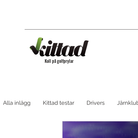
Koll på golfprylar
Alla inlägg
Kittad testar
Drivers
Järnklu
Bagar & Vagnar
Fairway, Hybrider & Utility 