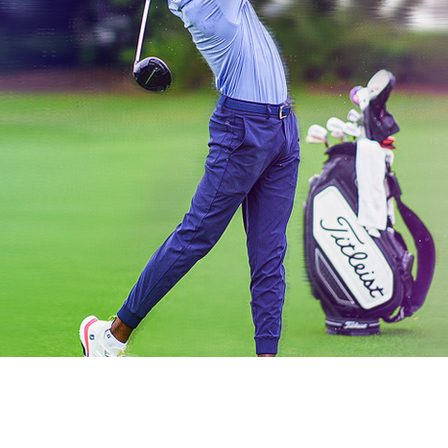
vrigt
Sponsrat
Resor