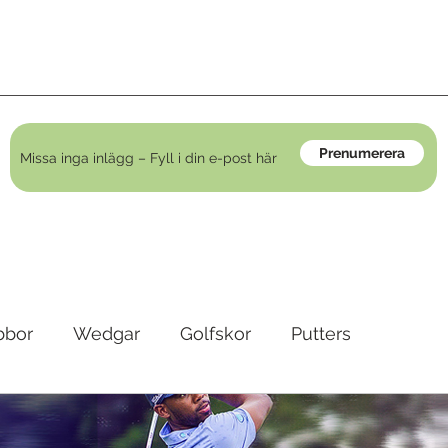
Prenumerera
bbor
Wedgar
Golfskor
Putters
irons
Golfkläder
Träningshjälpmedel