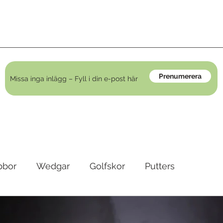
Prenumerera
bbor
Wedgar
Golfskor
Putters
irons
Golfkläder
Träningshjälpmedel