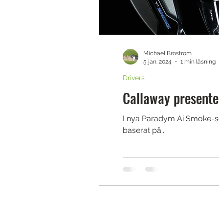
Michael Broström
5 jan. 2024
1 min läsning
Drivers
Callaway present
I nya Paradym Ai Smoke-ser
baserat på...