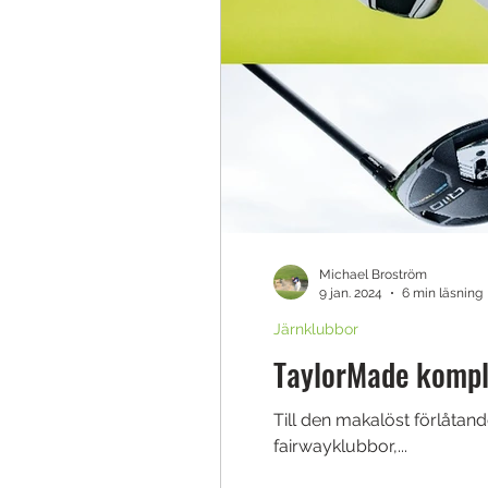
Michael Broström
9 jan. 2024
6 min läsning
Järnklubbor
TaylorMade komple
Till den makalöst förlåtan
fairwayklubbor,...