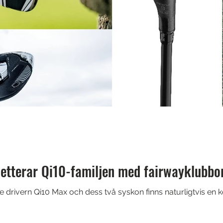
tterar Qi10-familjen med fairwayklubbor
de drivern Qi10 Max och dess två syskon finns naturligtvis en