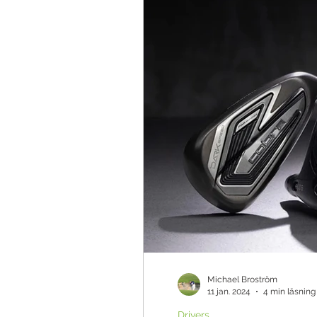
Teknik & Appar
Golfbollar
Tävling
Ö
Michael Broström
11 jan. 2024
4 min läsning
Drivers