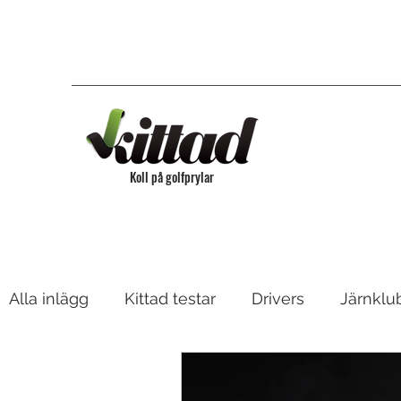
Koll på golfprylar
Alla inlägg
Kittad testar
Drivers
Järnklu
Bagar & Vagnar
Fairway, Hybrider & Utility 