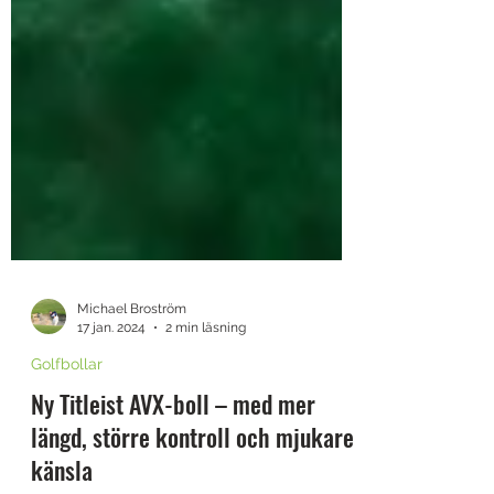
Michael Broström
17 jan. 2024
2 min läsning
Golfbollar
Ny Titleist AVX-boll – med mer
längd, större kontroll och mjukare