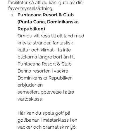
faciliteter så att du kan njuta av din 
favoritsysselsättning.
Puntacana Resort & Club 
(Punta Cana, Dominikanska 
Republiken)
Om du vill resa till ett land med 
kritvita stränder, fantastisk 
kultur och klimat - ta inte 
blickarna längre bort än till 
Puntacana Resort & Club. 
Denna resorten i vackra 
Dominikanska Republiken 
erbjuder en 
semesterupplevelse i allra 
världsklass.
Här kan du spela golf på 
golfbanan i mästarklass i en 
vacker och dramatisk miljö 