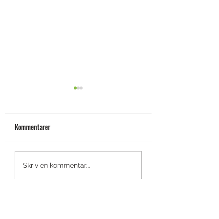
Kommentarer
Betting inom golf: Tre
Vad är skillnaderna 
Skriv en kommentar...
tävlingar som du inte bör
att spela på trav och
missa
casinospel?
For golfers with style