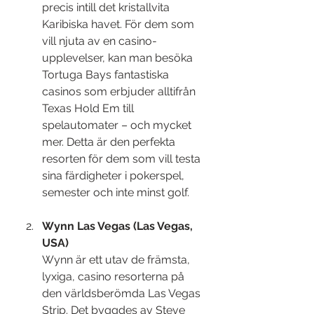
precis intill det kristallvita 
Karibiska havet. För dem som 
vill njuta av en casino- 
upplevelser, kan man besöka 
Tortuga Bays fantastiska 
casinos som erbjuder alltifrån 
Texas Hold Em till 
spelautomater – och mycket 
mer. Detta är den perfekta 
resorten för dem som vill testa 
sina färdigheter i pokerspel, 
semester och inte minst golf.
Wynn Las Vegas (Las Vegas, 
USA)
Wynn är ett utav de främsta, 
lyxiga, casino resorterna på 
den världsberömda Las Vegas 
Strip. Det byggdes av Steve 