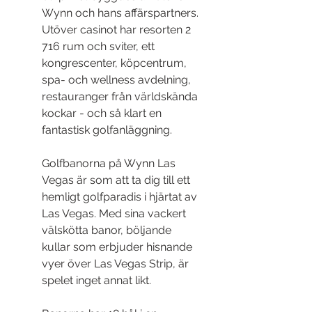
Wynn och hans affärspartners. 
Utöver casinot har resorten 2 
716 rum och sviter, ett 
kongrescenter, köpcentrum, 
spa- och wellness avdelning, 
restauranger från världskända 
kockar - och så klart en 
fantastisk golfanläggning.
Golfbanorna på Wynn Las 
Vegas är som att ta dig till ett 
hemligt golfparadis i hjärtat av 
Las Vegas. Med sina vackert 
välskötta banor, böljande 
kullar som erbjuder hisnande 
vyer över Las Vegas Strip, är 
spelet inget annat likt.