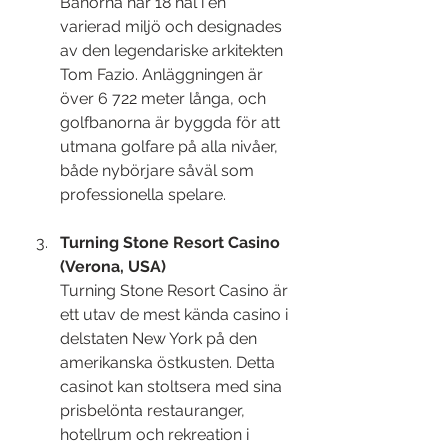
Banorna har 18 hål i en 
varierad miljö och designades 
av den legendariske arkitekten 
Tom Fazio. Anläggningen är 
över 6 722 meter långa, och 
golfbanorna är byggda för att 
utmana golfare på alla nivåer, 
både nybörjare såväl som 
professionella spelare.
Turning Stone Resort Casino 
(Verona, USA)
Turning Stone Resort Casino är 
ett utav de mest kända casino i 
delstaten New York på den 
amerikanska östkusten. Detta 
casinot kan stoltsera med sina 
prisbelönta restauranger, 
hotellrum och rekreation i 