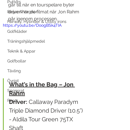
Putters
går till när en tourspelare byter 
driver har de filmat när Jon Rahm 
Bagar & Vagnar
går igenom processen. 
Fairway, Hybrider & Utility irons
https://youtu.be/DoogBSk4TIA
Golfkläder
Träningshjälpmedel
Teknik & Appar
Golfbollar
Tävling
Övrigt
What’s in the Bag – Jon 
Sponsrat
Rahm
Resor
Driver:
 Callaway Paradym 
Triple Diamond Driver (10.5°) 
- Aldila Tour Green 75TX 
Shaft