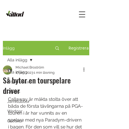
Registrera
Inlägg
Alla inlägg
Michael Broström
Alla inlägg
17 jan. 2023
1 min läsning
Så byter en tourspelare
Kittad testar
driver
Drivers
Callaway är mäkta stolta över att 
Järnklubbor
båda de första tävlingarna på PGA-
Wedgar
touren i år har vunnits av en 
spelare med nya Paradym-drivern 
Golfskor
i bagen. För den som vill se hur det 