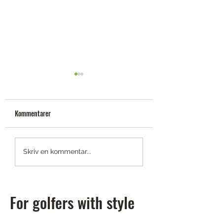
Kommentarer
Shotscope LM1: en launch
Titleist smyglansera
Skriv en kommentar...
monitor du har råd med
GTS-drivers
For golfers with style