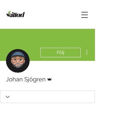
Fler åtgärder
Följ
Admin
Johan Sjögren