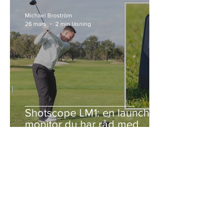
Michael Broström
26 mars
2 min läsning
Shotscope LM1: en launch
monitor du har råd med
©2022 av Kittad för Golf.
Integritetspolicy
.