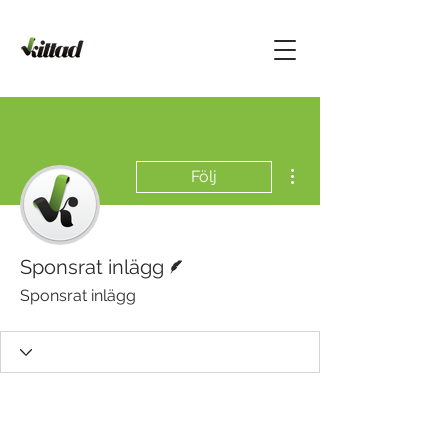
Fler åtgärder
Följ
Skribent
Sponsrat inlägg
Sponsrat inlägg