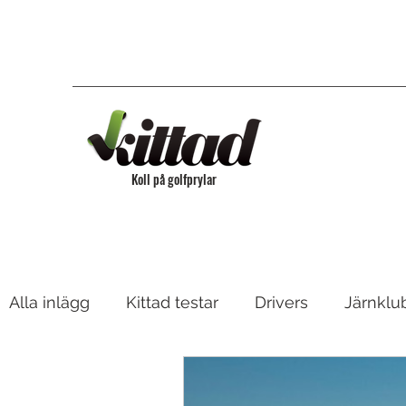
Koll på golfprylar
Alla inlägg
Kittad testar
Drivers
Järnklu
Bagar & Vagnar
Fairway, Hybrider & Utility 