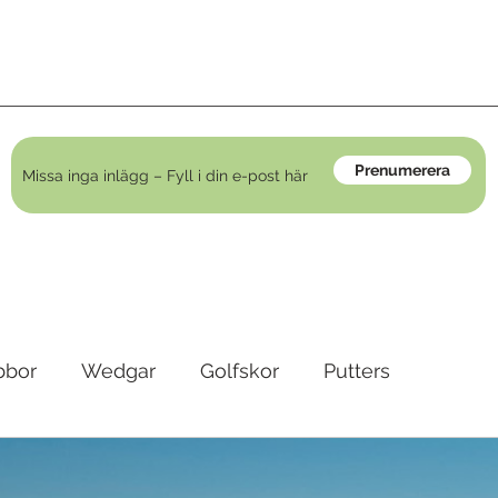
Prenumerera
bbor
Wedgar
Golfskor
Putters
irons
Golfkläder
Träningshjälpmedel