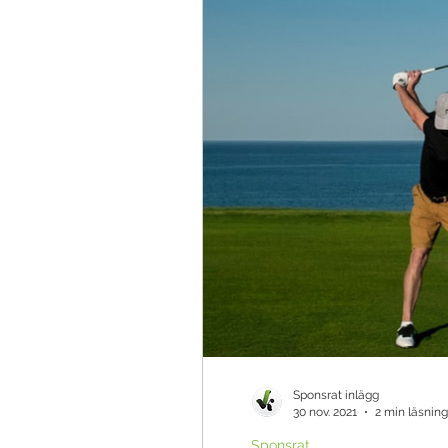
Teknik & Appar
Golfbollar
Tävling
Ö
Sponsrat inlägg
30 nov. 2021
2 min läsning
Sponsrat