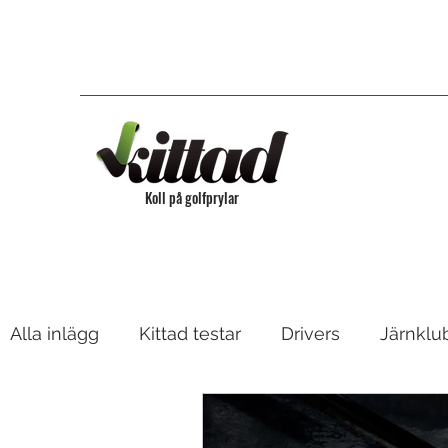
Koll på golfprylar
Alla inlägg
Kittad testar
Drivers
Järnklu
Bagar & Vagnar
Fairway, Hybrider & Utility 