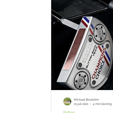
Teknik & Appar
Golfbollar
Tävling
Ö
Michael Broström
21 juli 2021
4 min läsning
Putters