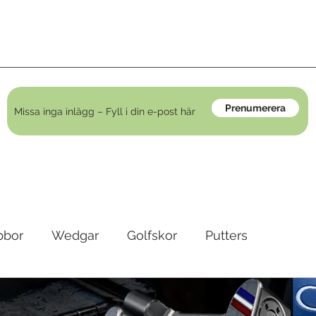
Prenumerera
bbor
Wedgar
Golfskor
Putters
irons
Golfkläder
Träningshjälpmedel