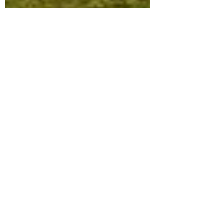
Michael Broström
25 feb. 2020
4 min läsning
Resor
PGA National Resort & Spa – Så
mycket mer än "Bear Trap"
Det saknas sannerligen inte golfbanor i
Florida. En av de mer kända är Champion
Course på PGA National Resort & Spa, dä r...