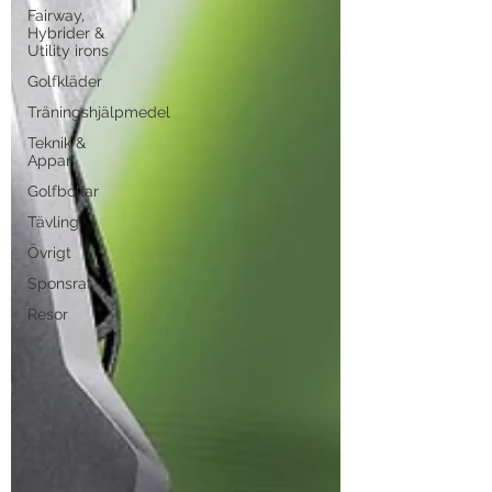
Fairway,
Hybrider &
Utility irons
Golfkläder
Träningshjälpmedel
Teknik &
Appar
Golfbollar
Tävling
Övrigt
Sponsrat
Resor