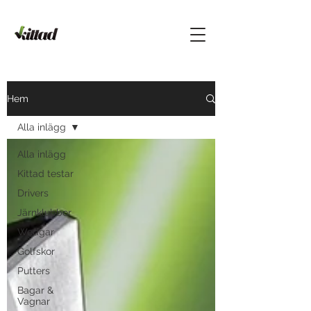
Hem
Alla inlägg
Alla inlägg
Kittad testar
Drivers
Järnklubbor
Wedgar
Golfskor
Putters
Bagar &
Vagnar