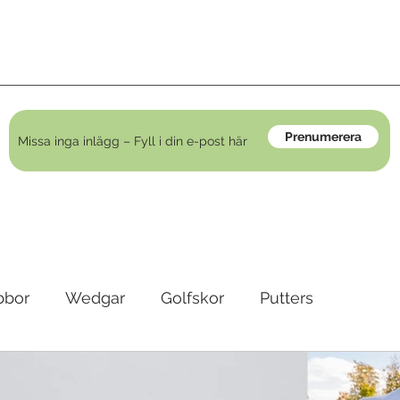
Prenumerera
bbor
Wedgar
Golfskor
Putters
irons
Golfkläder
Träningshjälpmedel