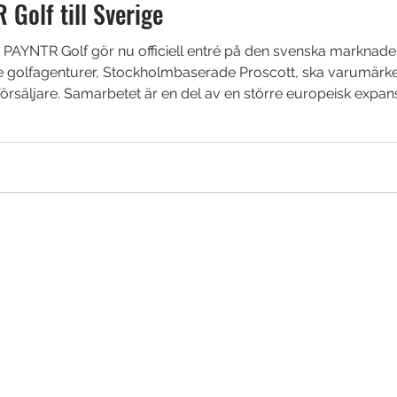
Golf till Sverige
 PAYNTR Golf gör nu officiell entré på den svenska marknad
e golfagenturer, Stockholmbaserade Proscott, ska varumärkets
säljare. Samarbetet är en del av en större europeisk expansi
, med en anrik portfölj som inkluderar märken som Lyle & Sc