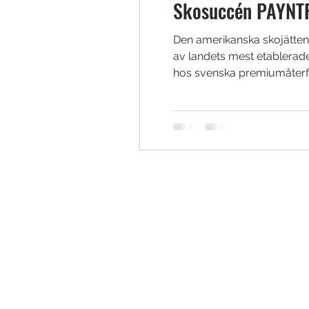
Skosuccén PAYNTR 
Den amerikanska skojätten
av landets mest etablerad
hos svenska premiumåterför
Portland, Oregon. Proscott