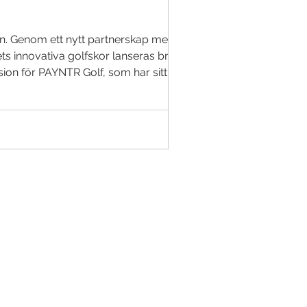
en. Genom ett nytt partnerskap med en
 innovativa golfskor lanseras brett
on för PAYNTR Golf, som har sitt säte i
ott och Srixon, ses som den