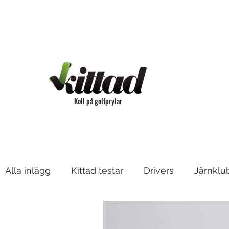
Koll på golfprylar
Alla inlägg
Kittad testar
Drivers
Järnklu
Bagar & Vagnar
Fairway, Hybrider & Utility 