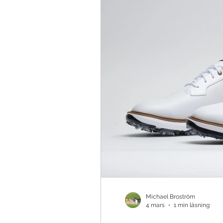
Teknik & Appar
Golfbollar
Tävling
Ö
Michael Broström
4 mars
1 min läsning