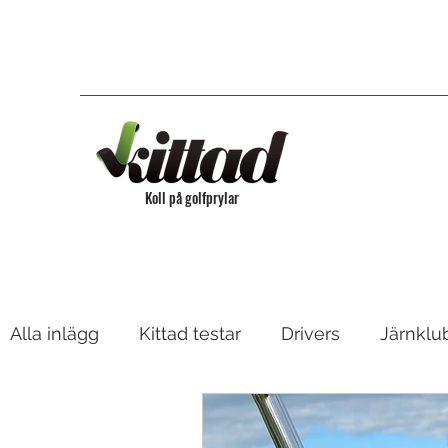
Koll på golfprylar
Alla inlägg
Kittad testar
Drivers
Järnklu
Bagar & Vagnar
Fairway, Hybrider & Utility 