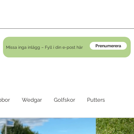
Prenumerera
bbor
Wedgar
Golfskor
Putters
irons
Golfkläder
Träningshjälpmedel