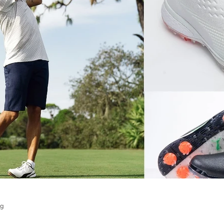
vrigt
Sponsrat
Resor
ng