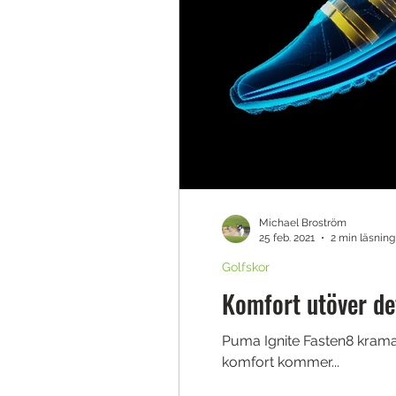
Michael Broström
25 feb. 2021
2 min läsning
Golfskor
Komfort utöver de
Puma Ignite Fasten8 kramar
komfort kommer...