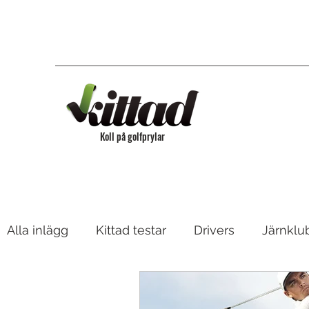
Koll på golfprylar
Alla inlägg
Kittad testar
Drivers
Järnklu
Bagar & Vagnar
Fairway, Hybrider & Utility 