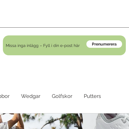
Prenumerera
bbor
Wedgar
Golfskor
Putters
irons
Golfkläder
Träningshjälpmedel