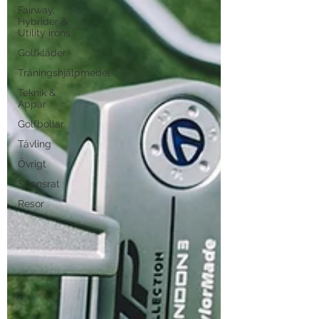
Fairway,
Hybrider &
Utility irons
Golfkläder
Träningshjälpmedel
Teknik &
Appar
Golfbollar
Tävling
Övrigt
Sponsrat
Resor