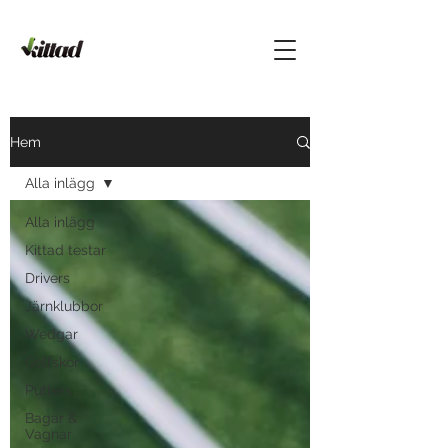
Hem
Alla inlägg
Alla inlägg
Kittad testar
Drivers
Järnklubbor
Wedgar
Golfskor
Putters
Bagar &
Vagnar