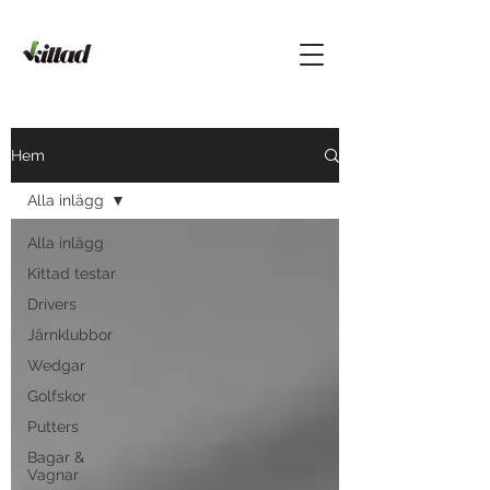
Hem
Alla inlägg
Alla inlägg
Kittad testar
Drivers
Järnklubbor
Wedgar
Golfskor
Putters
Bagar &
Vagnar