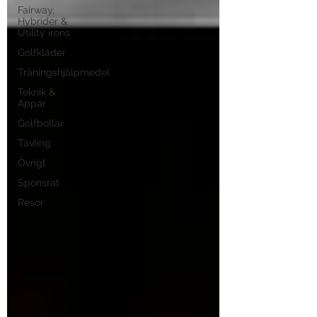
Fairway,
Hybrider &
Utility irons
Golfkläder
Träningshjälpmedel
Teknik &
Appar
Golfbollar
Tävling
Övrigt
Sponsrat
Resor