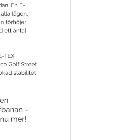
dan. En E-
alla lägen, 
n förhöjer 
 ett antal 
RE-TEX 
co Golf Street 
ad stabilitet 
 en 
fbanan – 
nu mer! 