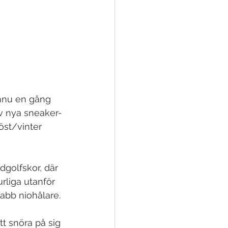
ännu en gång 
av nya sneaker-
st/vinter 
dgolfskor, där 
rliga utanför 
abb niohålare.
tt snöra på sig 