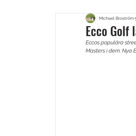
Michael Broström
Golfskor
Putters
B
Ecco Golf 
Eccos populära stree
Fairway, Hybrider & Utility 
Masters i dem. Nya E
Teknik & Appar
Golfbol
Resor