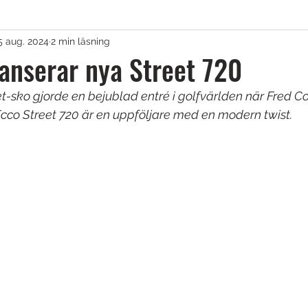
5 aug. 2024
2 min läsning
agar & Vagnar
lanserar nya Street 720
t-sko gjorde en bejublad entré i golfvärlden när Fred C
irons
Golfkläder
Träningshjälpmedel
cco Street 720 är en uppföljare med en modern twist. 
lar
Tävling
Övrigt
Sponsrat