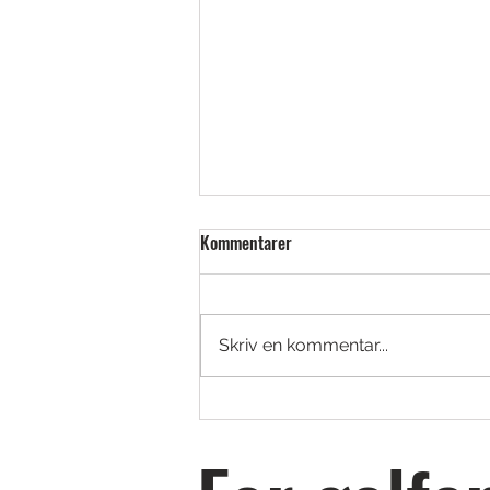
Kommentarer
Skriv en kommentar...
Golfjoy Spica 3 – Launch monitor i
tourklass