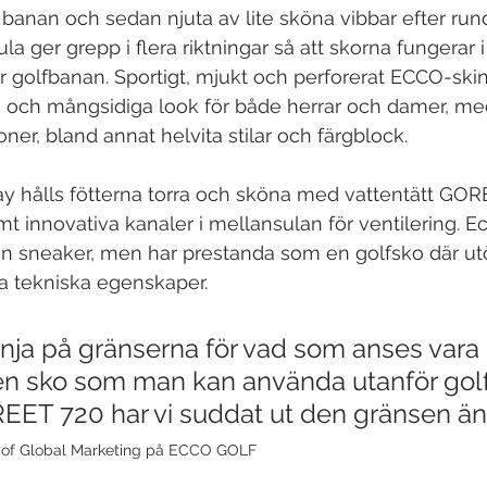
å banan och sedan njuta av lite sköna vibbar efter run
 ger grepp i flera riktningar så att skorna fungerar i 
 golfbanan. Sportigt, mjukt och perforerat ECCO-skin
 och mångsidiga look för både herrar och damer, med
ner, bland annat helvita stilar och färgblock.
rway hålls fötterna torra och sköna med vattentätt GO
 innovativa kanaler i mellansulan för ventilering. Ec
n sneaker, men har prestanda som en golfsko där utök
a tekniska egenskaper.
d tänja på gränserna för vad som anses vara
en sko som man kan använda utanför gol
ET 720 har vi suddat ut den gränsen än
d of Global Marketing på ECCO GOLF