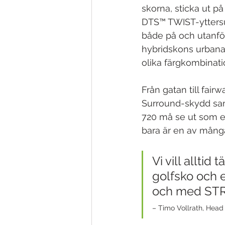
skorna, sticka ut p
DTS™ TWIST-yttersula
både på och utanför
hybridskons urbana
olika färgkombinatio
Från gatan till fai
Surround-skydd samt
720 må se ut som e
bara är en av mång
Vi vill allti
golfsko och 
och med STRE
– Timo Vollrath, Hea