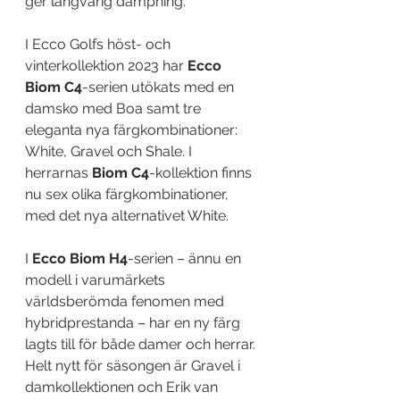
ger långvarig dämpning.
I Ecco Golfs höst- och 
vinterkollektion 2023 har 
Ecco 
Biom C4
-serien utökats med en 
damsko med Boa samt tre 
eleganta nya färgkombinationer: 
White, Gravel och Shale. I 
herrarnas 
Biom C4
-kollektion finns 
nu sex olika färgkombinationer, 
med det nya alternativet White.
I 
Ecco Biom H4
-serien –
ännu en 
modell i varumärkets 
världsberömda fenomen med 
hybridprestanda – har en ny färg 
lagts till för både damer och herrar. 
Helt nytt för säsongen är Gravel i 
damkollektionen och Erik van 