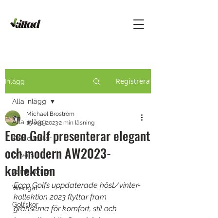
Registrera
Inlägg
Alla inlägg
Michael Broström
Alla inlägg
15 sep. 2023
2 min läsning
Ecco Golf presenterar elegant
Kittad testar
och modern AW2023-
Drivers
kollektion
Järnklubbor
Ecco Golfs uppdaterade höst/vinter-
Wedgar
kollektion 2023 flyttar fram 
Golfskor
gränserna för komfort, stil och 