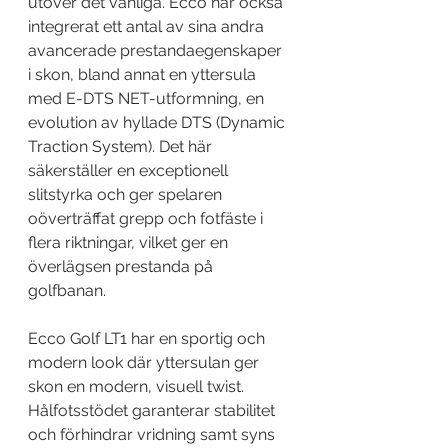
utöver det vanliga. Ecco har också 
integrerat ett antal av sina andra 
avancerade prestandaegenskaper 
i skon, bland annat en yttersula 
med E-DTS NET-utformning, en 
evolution av hyllade DTS (Dynamic 
Traction System). Det här 
säkerställer en exceptionell 
slitstyrka och ger spelaren 
oöverträffat grepp och fotfäste i 
flera riktningar, vilket ger en 
överlägsen prestanda på 
golfbanan.
Ecco Golf LT1 har en sportig och 
modern look där yttersulan ger 
skon en modern, visuell twist. 
Hålfotsstödet garanterar stabilitet 
och förhindrar vridning samt syns 