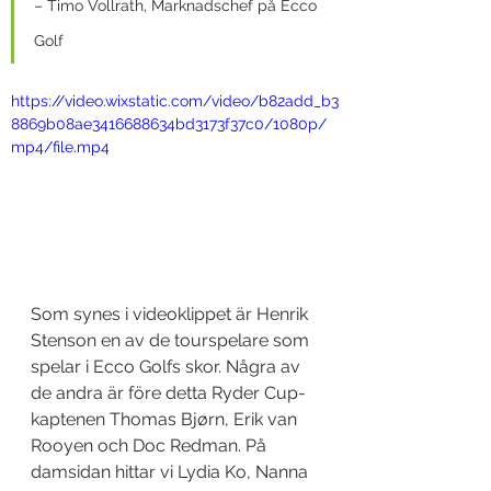
– Timo Vollrath, Marknadschef på Ecco 
Golf
https://video.wixstatic.com/video/b82add_b3
8869b08ae3416688634bd3173f37c0/1080p/
mp4/file.mp4
Som synes i videoklippet är Henrik 
Stenson en av de tourspelare som 
spelar i Ecco Golfs skor. Några av 
de andra är före detta Ryder Cup-
kaptenen Thomas Bjørn, Erik van 
Rooyen och Doc Redman. På 
damsidan hittar vi Lydia Ko, Nanna 