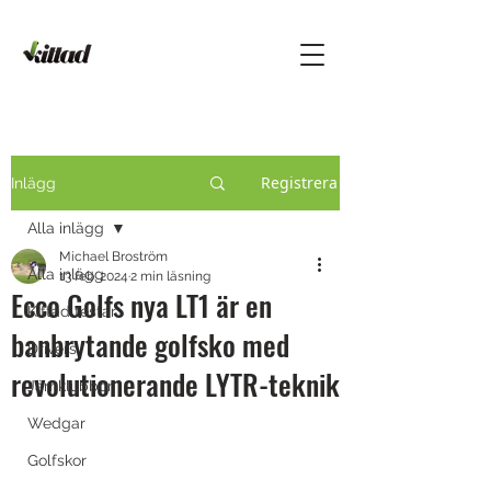
Registrera
Inlägg
Alla inlägg
Michael Broström
Alla inlägg
13 feb. 2024
2 min läsning
Ecco Golfs nya LT1 är en
Kittad testar
banbrytande golfsko med
Drivers
revolutionerande LYTR-teknik
Järnklubbor
Wedgar
Golfskor