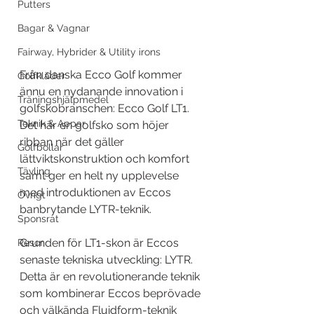
Putters
Bagar & Vagnar
Fairway, Hybrider & Utility irons
Från danska Ecco Golf kommer 
Golfkläder
ännu en nydanande innovation i 
Träningshjälpmedel
golfskobranschen: Ecco Golf LT1. 
Teknik & Appar
Det här en golfsko som höjer 
ribban när det gäller 
Golfbollar
lättviktskonstruktion och komfort 
Tävling
samt ger en helt ny upplevelse 
med introduktionen av Eccos 
Övrigt
banbrytande LYTR-teknik.
Sponsrat
Grunden för LT1-skon är Eccos 
Resor
senaste tekniska utveckling: LYTR. 
Detta är en revolutionerande teknik 
som kombinerar Eccos beprövade 
och välkända Fluidform-teknik 