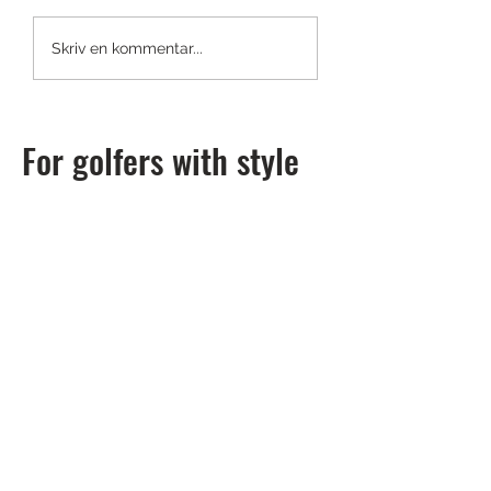
Fräck smartwatch-colab:
[Test] Bal.On –
Skriv en kommentar...
TaylorMade x Garmin
högteknologisk sving
Approach S70
dina skor!
For golfers with style