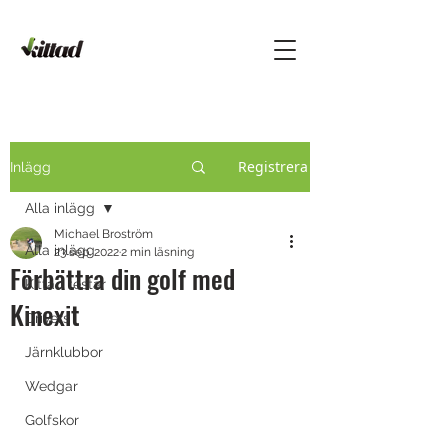
Registrera
Inlägg
Alla inlägg
Michael Broström
Alla inlägg
23 sep. 2022
2 min läsning
Förbättra din golf med
Kittad testar
Kinexit
Drivers
Järnklubbor
Wedgar
Golfskor