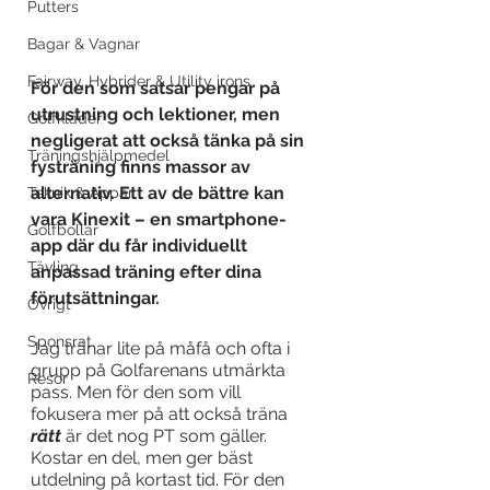
Putters
Bagar & Vagnar
Fairway, Hybrider & Utility irons
För den som satsar pengar på 
utrustning och lektioner, men 
Golfkläder
negligerat att också tänka på sin 
Träningshjälpmedel
fysträning finns massor av 
alternativ. Ett av de bättre kan 
Teknik & Appar
vara Kinexit – en smartphone-
Golfbollar
app där du får individuellt 
Tävling
anpassad träning efter dina 
förutsättningar.
Övrigt
Sponsrat
Jag tränar lite på måfå och ofta i 
grupp på Golfarenans utmärkta 
Resor
pass. Men för den som vill 
fokusera mer på att också träna 
rätt
 är det nog PT som gäller. 
Kostar en del, men ger bäst 
utdelning på kortast tid. För den 