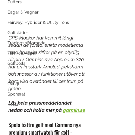
Putters
Bagar & Vagnar
Fairway, Hybrider & Utility irons
Golfkläder
GPS-klockor har kommit långt 
Träningshjälpmedel
sedan de första, enkla modellerna 
med bara lite siffror på en otydlig 
Teknik & Appar
display. Garmins nya Approach S70 
Golfbollar
har en ljusstark Amoled-pekskärm 
och massor av funktioner utöver att 
Tävling
bara visa avståndet till centrum på 
Övrigt
green. 
Sponsrat
Läs hela pressmeddelandet 
Resor
nedan och kolla mer på 
garmin.se
Spela bättre golf med Garmins nya 
premium smartwatch för golf - 