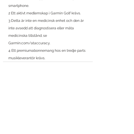
smartphone.
2 Ett aktivt medlemskap i Garmin Golf krävs.
3 Detta är inte en medicinsk enhet och den är 
inte avsedd att diagnostisera eller mäta 
medicinska tillstånd; se 
Garmin.com/ataccuracy.
4 Ett premiumabonnemang hos en tredje parts 
musikleverantör krävs.
Visa alla
Liknande inlägg