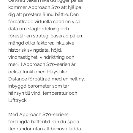
Oavsett vilken nivå du ligger på så 
kommer Approach S70 att hjälpa 
dig att prestera ännu bättre. Den 
förbättrade virtuella caddien visar 
data om slagfördelning och 
föreslår en strategi baserad på en 
mängd olika faktorer, inklusive 
historisk svingdata, höjd, 
vindhastighet, vindriktning och 
mer
. I Approach S70-serien är 
1
också funktionen PlaysLike 
Distance förbättrad med en helt ny, 
inbyggd barometer som tar 
hänsyn till vind, temperatur och 
lufttryck.
Med Approach S70-seriens 
förlängda batteritid kan du spela 
fler rundor utan att behöva ladda. 