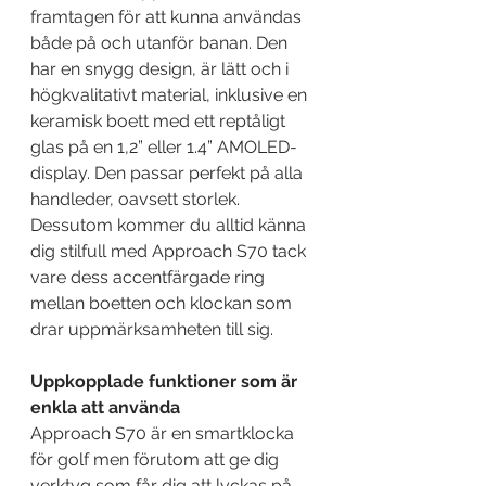
framtagen för att kunna användas 
både på och utanför banan. Den 
har en snygg design, är lätt och i 
högkvalitativt material, inklusive en 
keramisk boett med ett reptåligt 
glas på en 1,2” eller 1.4” AMOLED-
display. Den passar perfekt på alla 
handleder, oavsett storlek. 
Dessutom kommer du alltid känna 
dig stilfull med Approach S70 tack 
vare dess accentfärgade ring 
mellan boetten och klockan som 
drar uppmärksamheten till sig.
Uppkopplade funktioner som är 
enkla att använda
Approach S70 är en smartklocka 
för golf men förutom att ge dig 
verktyg som får dig att lyckas på 