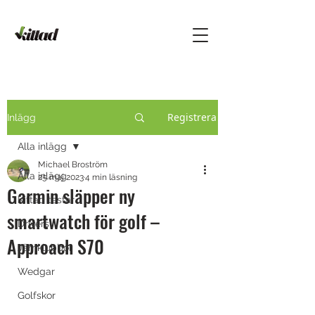
Registrera
Inlägg
Alla inlägg
Michael Broström
Alla inlägg
25 maj 2023
4 min läsning
Garmin släpper ny
Kittad testar
smartwatch för golf –
Drivers
Approach S70
Järnklubbor
Wedgar
Golfskor