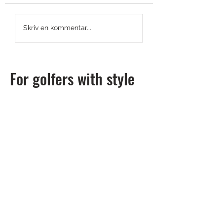
Shotscope LM1: en launch
Titleist smyglansera
Skriv en kommentar...
monitor du har råd med
GTS-drivers
For golfers with style