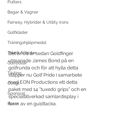
Putters
Bagar & Vagnar
Fairway, Hybrider & Utility irons
Golfkläder
Träningshjälpmedel
Teknik & Appar
Det är 60 år sedan Goldfinger 
utmanade James Bond på en 
Golfbollar
golfrunda och för att hylla detta 
Tävling
släpper nu Golf Pride i samarbete 
med EON Productions ett detta 
Övrigt
paket med 14 ”tuxedo grips” och en 
Sponsrat
specialtillverkad samlardisplay i 
form av en guldtacka.
Resor