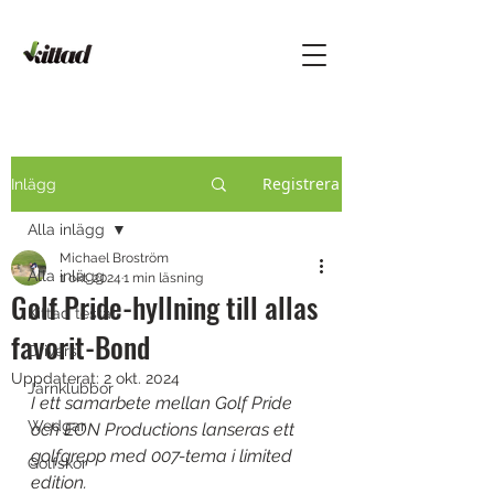
Registrera
Inlägg
Alla inlägg
Michael Broström
Alla inlägg
1 okt. 2024
1 min läsning
Golf Pride-hyllning till allas
Kittad testar
favorit-Bond
Drivers
Uppdaterat:
2 okt. 2024
Järnklubbor
I ett samarbete mellan Golf Pride 
Wedgar
och EON Productions lanseras ett 
golfgrepp med 007-tema i limited 
Golfskor
edition.