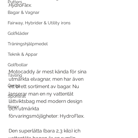
Putters
HydroFlex.  
Bagar & Vagnar
Fairway, Hybrider & Utility irons
Golfkläder
Träningshjälpmedel
Teknik & Appar
Golfbollar
Motocaddy är mest kända för sina 
Tävling
utmärkta elvagnar, men har även 
Övrigt
ett brett sortiment av bagar. Nu 
lanserar man en ny vattentät 
Sponsrat
lättviktsbag med modern design 
Resor
och utmärkta 
förvaringsmöjligheter: HydroFlex.
Den superlätta (bara 2,3 kilo) ich 