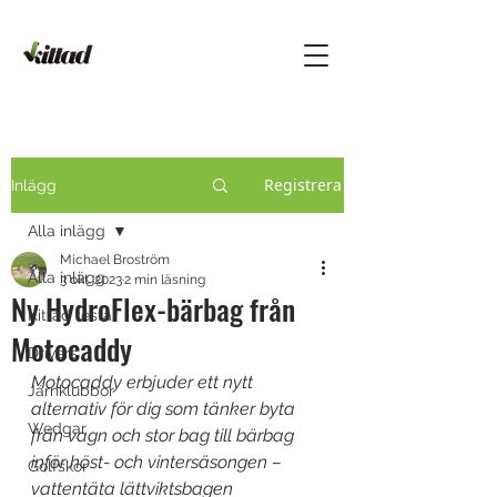
Registrera
Inlägg
Alla inlägg
Michael Broström
Alla inlägg
3 okt. 2023
2 min läsning
Ny HydroFlex-bärbag från
Kittad testar
Motocaddy
Drivers
Motocaddy erbjuder ett nytt 
Järnklubbor
alternativ för dig som tänker byta 
Wedgar
från vagn och stor bag till bärbag 
inför höst- och vintersäsongen – 
Golfskor
vattentäta lättviktsbagen 