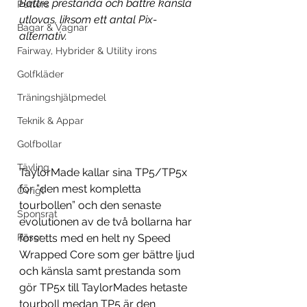
Bättre prestanda och bättre känsla 
Putters
utlovas, liksom ett antal Pix-
Bagar & Vagnar
alternativ.
Fairway, Hybrider & Utility irons
Golfkläder
Träningshjälpmedel
Teknik & Appar
Golfbollar
Tävling
TaylorMade kallar sina TP5/TP5x 
för ”den mest kompletta 
Övrigt
tourbollen” och den senaste 
Sponsrat
evolutionen av de två bollarna har 
försetts med en helt ny Speed 
Resor
Wrapped Core som ger bättre ljud 
och känsla samt prestanda som 
gör TP5x till TaylorMades hetaste 
tourboll medan TP5 är den 