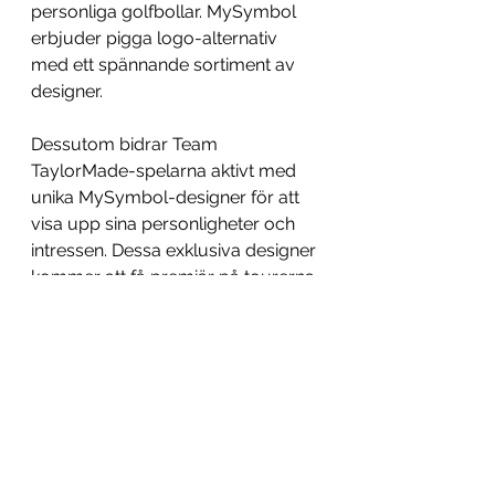
personliga golfbollar. MySymbol 
erbjuder pigga logo-alternativ 
med ett spännande sortiment av 
designer.
Dessutom bidrar Team 
TaylorMade-spelarna aktivt med 
unika MySymbol-designer för att 
visa upp sina personligheter och 
intressen. Dessa exklusiva designer 
kommer att få premiär på tourerna 
2024.
Pris och tillgänglighet
2024 års TP5 och TP5x finns i både 
vitt och gult och kommer till butik 
15 februari 2024 med 
rekommenderat cirkapris på 699 
kronor
 per dussin. Nya TP5/TP5x 