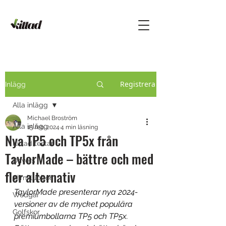
Registrera
Inlägg
Alla inlägg
Michael Broström
Alla inlägg
15 feb. 2024
4 min läsning
Nya TP5 och TP5x från
Kittad testar
TaylorMade – bättre och med
Drivers
fler alternativ
Järnklubbor
TaylorMade presenterar nya 2024-
Wedgar
versioner av de mycket populära 
Golfskor
premiumbollarna TP5 och TP5x. 