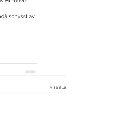
 HL-driver. 
ndå schysst av 
Visa alla