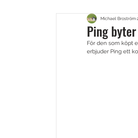
Michael Broström
Golfskor
Putters
B
Ping byter
För den som köpt e
Fairway, Hybrider & Utility 
erbjuder Ping ett ko
Teknik & Appar
Golfbol
Resor