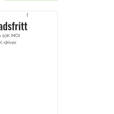
dsfritt
a 10K MOI 
-driver. 