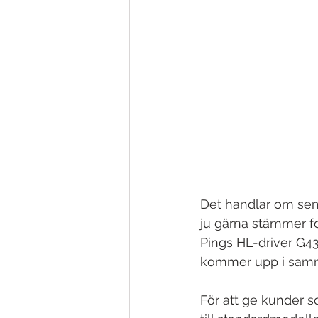
Det handlar om sema
ju gärna stämmer folk
Pings HL-driver G430
kommer upp i samm
För att ge kunder so