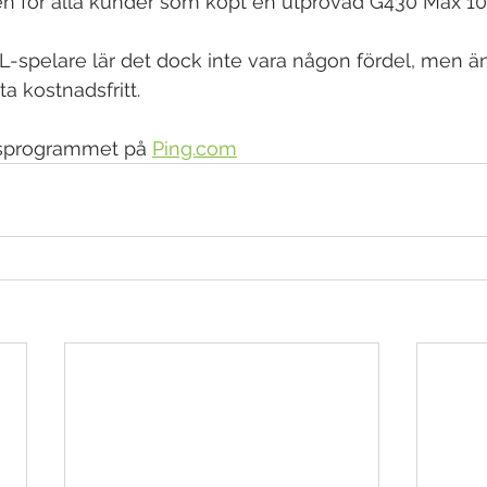
en för alla kunder som köpt en utprovad G430 Max 10K
 HL-spelare lär det dock inte vara någon fördel, men ä
a kostnadsfritt. 
sprogrammet på 
Ping.com