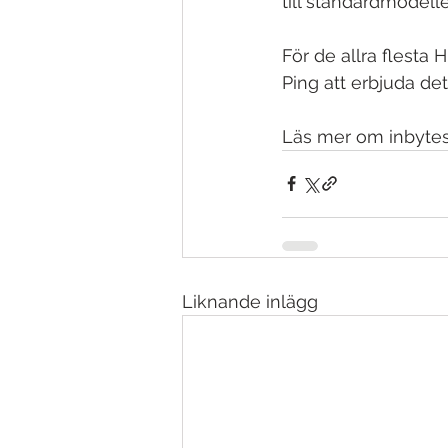
till standardmodell
För de allra flesta
Ping att erbjuda dett
Läs mer om inbyte
Liknande inlägg