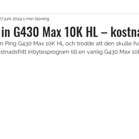
27 juni 2024
1 min läsning
agar & Vagnar
 in G430 Max 10K HL – kostna
n Ping G430 Max 10K HL och trodde att den skulle h
irons
Golfkläder
Träningshjälpmedel
stnadsfritt inbytesprogram till en vanlig G430 Max 10K
lar
Tävling
Övrigt
Sponsrat