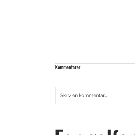
Kommentarer
Skriv en kommentar...
Golfjoy Spica 3 – Launch monitor i
tourklass