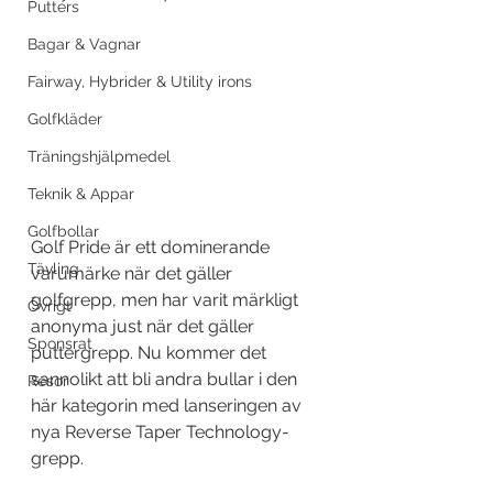
Putters
Bagar & Vagnar
Fairway, Hybrider & Utility irons
Golfkläder
Träningshjälpmedel
Teknik & Appar
Golfbollar
Golf Pride är ett dominerande 
Tävling
varumärke när det gäller 
golfgrepp, men har varit märkligt 
Övrigt
anonyma just när det gäller 
Sponsrat
puttergrepp. Nu kommer det 
sannolikt att bli andra bullar i den 
Resor
här kategorin med lanseringen av 
nya Reverse Taper Technology-
grepp.