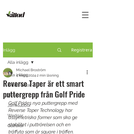
Registrera
Inlägg
Alla inlägg
Michael Broström
Alla inlägg
4 mars 2024
2 min läsning
Reverse Taper är ett smart
Kittad testar
puttergrepp från Golf Pride
Drivers
Golf Prides nya puttergrepp med 
Järnklubbor
Reverse Taper Technology har 
Wedgar
assymetriska former som ska ge 
stabilitet i puttrörelsen och en 
Golfskor
träffyta som är square i träffen. 