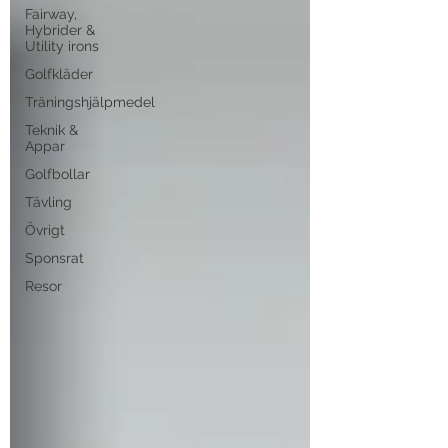
Fairway,
Hybrider &
Utility irons
Golfkläder
Träningshjälpmedel
Teknik &
Appar
Golfbollar
Tävling
Övrigt
Sponsrat
Resor