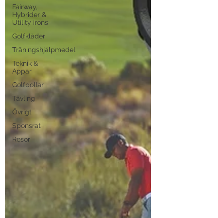
Fairway,
Hybrider &
Utility irons
Golfkläder
Träningshjälpmedel
Teknik &
Appar
Golfbollar
Tävling
Övrigt
Sponsrat
Resor