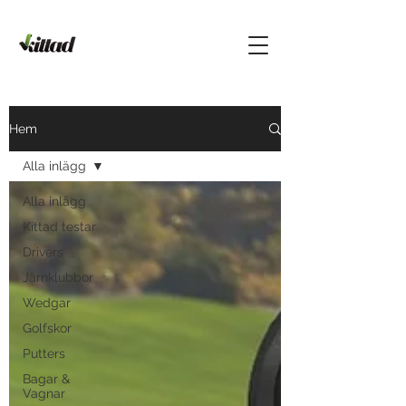
Hem
Alla inlägg
Alla inlägg
Kittad testar
Drivers
Järnklubbor
Wedgar
Golfskor
Putters
Bagar &
Vagnar