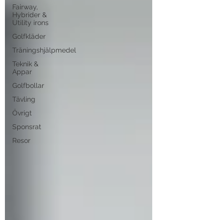
Fairway,
Hybrider &
Utility irons
Golfkläder
Träningshjälpmedel
Teknik &
Appar
Golfbollar
Tävling
Övrigt
Sponsrat
Resor