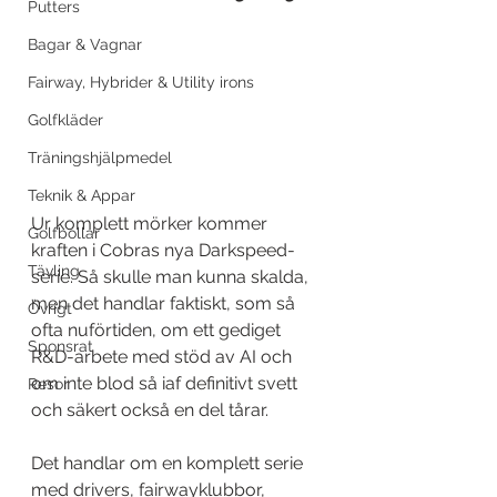
Putters
Bagar & Vagnar
Fairway, Hybrider & Utility irons
Golfkläder
Träningshjälpmedel
Teknik & Appar
Ur komplett mörker kommer 
Golfbollar
kraften i Cobras nya Darkspeed-
Tävling
serie. Så skulle man kunna skalda, 
men det handlar faktiskt, som så 
Övrigt
ofta nuförtiden, om ett gediget 
Sponsrat
R&D-arbete med stöd av AI och 
om inte blod så iaf definitivt svett 
Resor
och säkert också en del tårar.
Det handlar om en komplett serie 
med drivers, fairwayklubbor, 