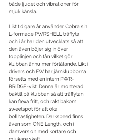
både ljudet och vibrationer för 
mjuk känsla.
Likt tidigare år använder Cobra sin 
L-formade PWRSHELL träffyta, 
och i år har den utvecklats så att 
den även böjer sig in över 
topplinjen och tån vilket gör 
klubban ännu mer förlåtande. Likt i 
drivers och FW har järnklubborna 
försetts med en intern PWR-
BRIDGE-vikt. Denna är monterad 
baktill på klubban så att träffytan 
kan flexa fritt, och rakt bakom 
sweetspot för att öka 
bollhastigheten. Darkspeed finns 
även som ONE Length, och i 
damversion med kortare och 
mjukare skaft.