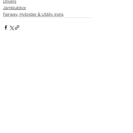
Drivers
Järnklubbor
Fairway, Hybrider & Utility irons
Visa alla
Liknande inlägg