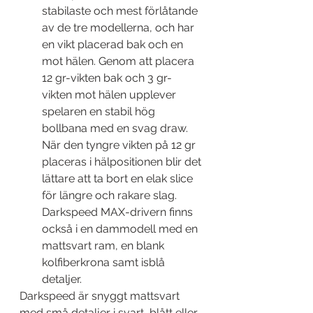
stabilaste och mest förlåtande 
av de tre modellerna, och har 
en vikt placerad bak och en 
mot hälen. Genom att placera 
12 gr-vikten bak och 3 gr-
vikten mot hälen upplever 
spelaren en stabil hög 
bollbana med en svag draw. 
När den tyngre vikten på 12 gr 
placeras i hälpositionen blir det 
lättare att ta bort en elak slice 
för längre och rakare slag. 
Darkspeed MAX-drivern finns 
också i en dammodell med en 
mattsvart ram, en blank 
kolfiberkrona samt isblå 
detaljer.
Darkspeed är snyggt mattsvart 
med små detaljer i svart, blått eller 