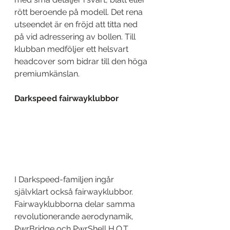
rött beroende på modell. Det rena 
utseendet är en fröjd att titta ned 
på vid adressering av bollen. Till 
klubban medföljer ett helsvart 
headcover som bidrar till den höga 
premiumkänslan.
Darkspeed fairwayklubbor
I Darkspeed-familjen ingår 
självklart också fairwayklubbor. 
Fairwayklubborna delar samma 
revolutionerande aerodynamik, 
PwrBridge och PwrShell H.O.T 