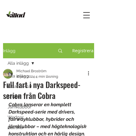
Registrera
Inlägg
Alla inlägg
Michael Broström
Alla inlägg
11 jan. 2024
4 min läsning
Full fart i nya Darkspeed-
Kittad testar
serien från Cobra
Drivers
Cobra lanserar en komplett 
Järnklubbor
Darkspeed-serie med drivers, 
Wedgar
fairwayklubbor, hybrider och 
järnklubbor – med högteknologisk 
Golfskor
konstruktion och en härlig design.