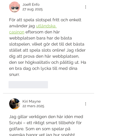
JoeR Enfo
27 aug. 2025
För att spela slotspel fritt och enkelt 
använder jag 
utländska 
casinon
 eftersom den här 
webbplatsen bara har de bästa 
slotspelen, vilket gör det till det bästa 
stället att spela slots online! Jag råder 
dig att prova den här webbplatsen, 
den ser högkvalitativ och pålitlig ut. Ha 
en bra dag och lycka till med dina 
snurr.
Gilla
Svara
Kiri Mayne
22 mars 2025
Jag gillar verkligen den här idén med 
Scrubi – ett riktigt smart tillbehör för 
golfare. Som en som spelar på 
svenska banor vet jag hur snabbt 