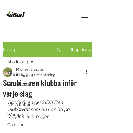
Registrera
Inlägg
Alla inlägg
Michael Broström
Alla inlägg
1 nov. 2024
1 min läsning
Scrubi – ren klubba inför
Kittad testar
varje slag
Drivers
Scrubi är en genialisk liten 
Järnklubbor
klubbtvätt som du kan ha på 
Wedgar
vagnen eller bagen.
Golfskor