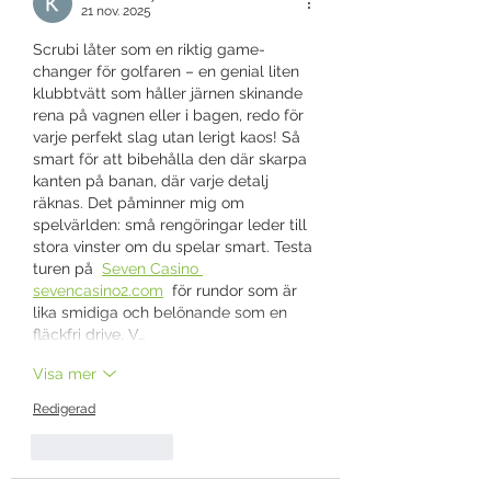
21 nov. 2025
Scrubi låter som en riktig game-
changer för golfaren – en genial liten 
klubbtvätt som håller järnen skinande 
rena på vagnen eller i bagen, redo för 
varje perfekt slag utan lerigt kaos! Så 
smart för att bibehålla den där skarpa 
kanten på banan, där varje detalj 
räknas. Det påminner mig om 
spelvärlden: små rengöringar leder till 
stora vinster om du spelar smart. Testa 
turen på  
Seven Casino 
sevencasino2.com
  för rundor som är 
lika smidiga och belönande som en 
fläckfri drive. V…
Visa mer
Redigerad
Gilla
Svara