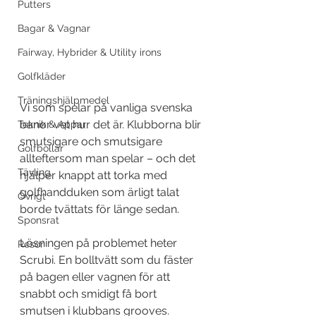
Putters
Bagar & Vagnar
Fairway, Hybrider & Utility irons
Golfkläder
Träningshjälpmedel
Vi som spelar på vanliga svenska 
banor vet hur det är. Klubborna blir 
Teknik & Appar
smutsigare och smutsigare 
Golfbollar
allteftersom man spelar – och det 
Tävling
hjälper knappt att torka med 
golfhandduken som ärligt talat 
Övrigt
borde tvättats för länge sedan.
Sponsrat
Lösningen på problemet heter 
Resor
Scrubi. En bolltvätt som du fäster 
på bagen eller vagnen för att 
snabbt och smidigt få bort 
smutsen i klubbans grooves.