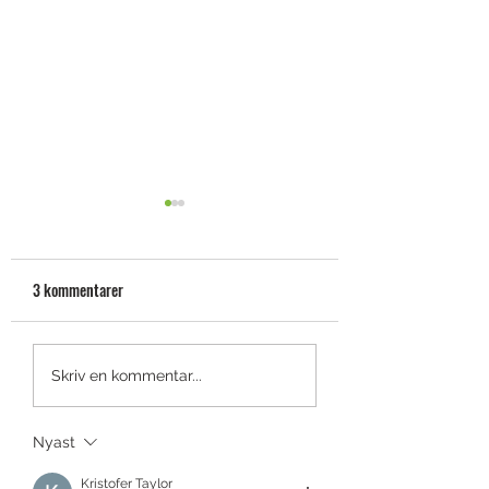
3 kommentarer
Shotscope LM1: en launch
Titleist smyglansera
Skriv en kommentar...
monitor du har råd med
GTS-drivers
Nyast
Kristofer Taylor