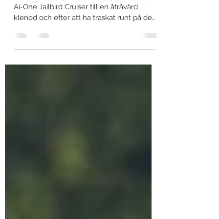
Odyssey Ai-One Jailbird Cruiser
Stora framgångar på touren gör Odyssey
Ai-One Jailbird Cruiser till en åtråvärd
klenod och efter att ha traskat runt på de
öppna...