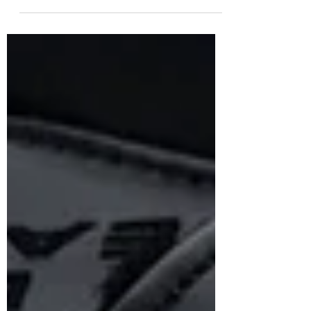
på...