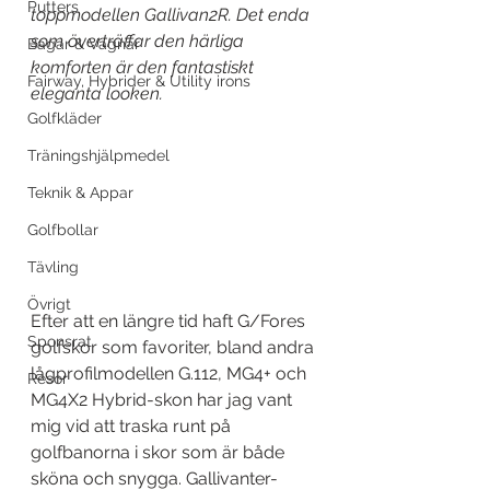
Putters
toppmodellen Gallivan2R. Det enda 
som överträffar den härliga 
Bagar & Vagnar
komforten är den fantastiskt 
Fairway, Hybrider & Utility irons
eleganta looken.
Golfkläder
Träningshjälpmedel
Teknik & Appar
Golfbollar
Tävling
Övrigt
Efter att en längre tid haft G/Fores 
Sponsrat
golfskor som favoriter, bland andra 
lågprofilmodellen G.112, MG4+ och 
Resor
MG4X2 Hybrid-skon har jag vant 
mig vid att traska runt på 
golfbanorna i skor som är både 
sköna och snygga. Gallivanter-