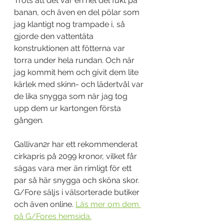
Trots att det var en hel del fukt på 
banan, och även en del pölar som 
jag klantigt nog trampade i, så 
gjorde den vattentäta 
konstruktionen att fötterna var 
torra under hela rundan. Och när 
jag kommit hem och givit dem lite 
kärlek med skinn- och lädertvål var 
de lika snygga som när jag tog 
upp dem ur kartongen första 
gången.
Gallivan2r har ett rekommenderat 
cirkapris på 2099 kronor, vilket får 
sägas vara mer än rimligt för ett 
par så här snygga och sköna skor. 
G/Fore säljs i välsorterade butiker 
och även online. 
Läs mer om dem 
på G/Fores hemsida.