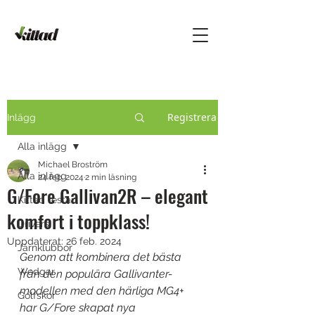
Registrera
Inlägg
Alla inlägg
Michael Broström
Alla inlägg
24 feb. 2024
2 min läsning
G/Fore Gallivan2R – elegant
Kittad testar
komfort i toppklass!
Drivers
Uppdaterat:
26 feb. 2024
Järnklubbor
Genom att kombinera det bästa 
Wedgar
från den populära Gallivanter-
modellen med den härliga MG4+ 
Golfskor
har G/Fore skapat nya 