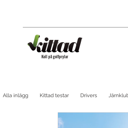
Koll på golfprylar
Alla inlägg
Kittad testar
Drivers
Järnklu
Bagar & Vagnar
Fairway, Hybrider & Utility 