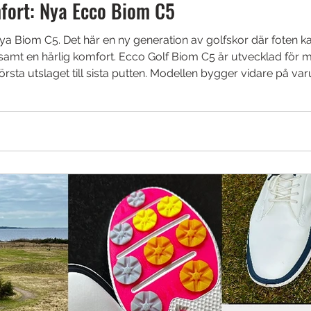
fort: Nya Ecco Biom C5
ya Biom C5. Det här en ny generation av golfskor där foten kan
amt en härlig komfort. Ecco Golf Biom C5 är utvecklad för mod
örsta utslaget till sista putten. Modellen bygger vidare på v
följa fotens naturliga konturer, vilket hjälper kroppen att röra