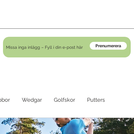
Prenumerera
bbor
Wedgar
Golfskor
Putters
irons
Golfkläder
Träningshjälpmedel