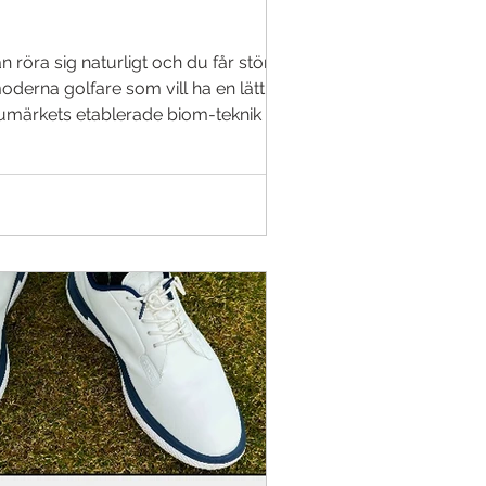
 röra sig naturligt och du får största
erna golfare som vill ha en lätt, stabil
arumärkets etablerade biom-teknik och är
 sig