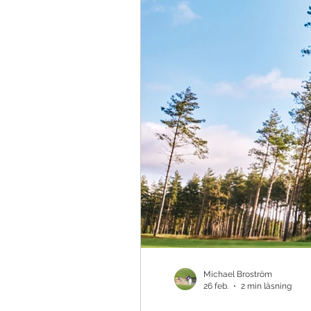
Teknik & Appar
Golfbollar
Tävling
Ö
Michael Broström
26 feb.
2 min läsning