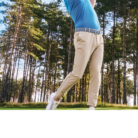
vrigt
Sponsrat
Resor